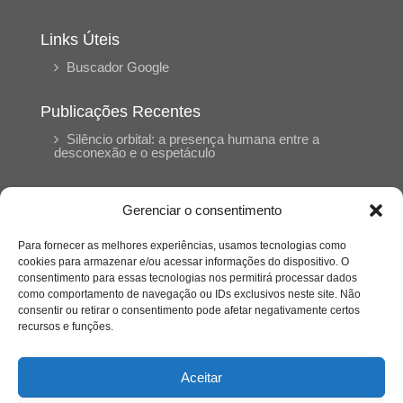
Links Úteis
Buscador Google
Publicações Recentes
Silêncio orbital: a presença humana entre a
desconexão e o espetáculo
A reinvenção do trabalho e o choque geracional:
Gerenciar o consentimento
uma análise crítica do mercado contemporâneo
em “Um Senhor Estagiário”
Para fornecer as melhores experiências, usamos tecnologias como
cookies para armazenar e/ou acessar informações do dispositivo. O
consentimento para essas tecnologias nos permitirá processar dados
O corpo como expressão do cuidado
como comportamento de navegação ou IDs exclusivos neste site. Não
psicológico: (En)Cena entrevista Eliz Dorneles
consentir ou retirar o consentimento pode afetar negativamente certos
recursos e funções.
Violência, saúde mental e a difícil construção do
acolhimento institucional: (En)cena entrevista
Aceitar
Izabella Ferreira dos Santos, Conselheira do
CRP-23