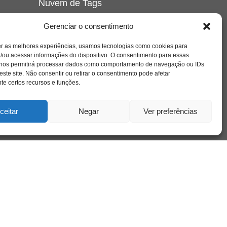
Nuvem de Tags
amor
caos
ansiedade
arte
CAPS
Gerenciar o consentimento
e o
cinema
covid-19
comportamento
corpo
er as melhores experiências, usamos tecnologias como cookies para
cultura
cuidado
crianca
depressao
/ou acessar informações do dispositivo. O consentimento para essas
família
educação
filme
entrevista
escola
o
 nos permitirá processar dados como comportamento de navegação ou IDs
se
jung
livro
freud
infância
insight
liberdade
este site. Não consentir ou retirar o consentimento pode afetar
mulher
loucura
morte
e certos recursos e funções.
luto
maternidade
hor
pandemia
psicanálise
psicologia
ceitar
Negar
Ver preferências
relato
redes sociais
o
saúde mental
saúde
a
sociedade
sexualidade
SUS
vida
tecnologia
trabalho
tempo
terapia
violência
nto
sta