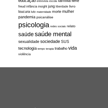
família
educação
filme
entrevista
escola
jung
livro
freud
infância
insight
liberdade
mulher
loucura
morte
luto
maternidade
pandemia
psicanálise
psicologia
relato
redes sociais
saúde mental
saúde
sociedade
sexualidade
SUS
vida
tecnologia
trabalho
tempo
terapia
violência