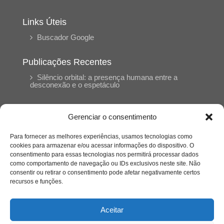
Links Úteis
Buscador Google
Publicações Recentes
Silêncio orbital: a presença humana entre a
desconexão e o espetáculo
A reinvenção do trabalho e o choque geracional:
Gerenciar o consentimento
uma análise crítica do mercado contemporâneo
em “Um Senhor Estagiário”
Para fornecer as melhores experiências, usamos tecnologias como
cookies para armazenar e/ou acessar informações do dispositivo. O
consentimento para essas tecnologias nos permitirá processar dados
O corpo como expressão do cuidado
como comportamento de navegação ou IDs exclusivos neste site. Não
psicológico: (En)Cena entrevista Eliz Dorneles
consentir ou retirar o consentimento pode afetar negativamente certos
recursos e funções.
Violência, saúde mental e a difícil construção do
acolhimento institucional: (En)cena entrevista
Aceitar
Izabella Ferreira dos Santos, Conselheira do
CRP-23