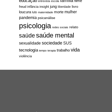
família
educação
filme
entrevista
escola
jung
livro
freud
infância
insight
liberdade
mulher
loucura
morte
luto
maternidade
pandemia
psicanálise
psicologia
relato
redes sociais
saúde mental
saúde
sociedade
sexualidade
SUS
vida
tecnologia
trabalho
tempo
terapia
violência