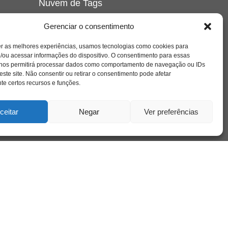
Nuvem de Tags
amor
caos
ansiedade
arte
CAPS
Gerenciar o consentimento
e o
cinema
covid-19
comportamento
corpo
er as melhores experiências, usamos tecnologias como cookies para
cultura
cuidado
crianca
depressao
/ou acessar informações do dispositivo. O consentimento para essas
família
educação
filme
entrevista
escola
o
 nos permitirá processar dados como comportamento de navegação ou IDs
se
jung
livro
freud
infância
insight
liberdade
este site. Não consentir ou retirar o consentimento pode afetar
mulher
loucura
morte
e certos recursos e funções.
luto
maternidade
hor
pandemia
psicanálise
psicologia
ceitar
Negar
Ver preferências
relato
redes sociais
o
saúde mental
saúde
a
sociedade
sexualidade
SUS
vida
tecnologia
trabalho
tempo
terapia
violência
nto
sta