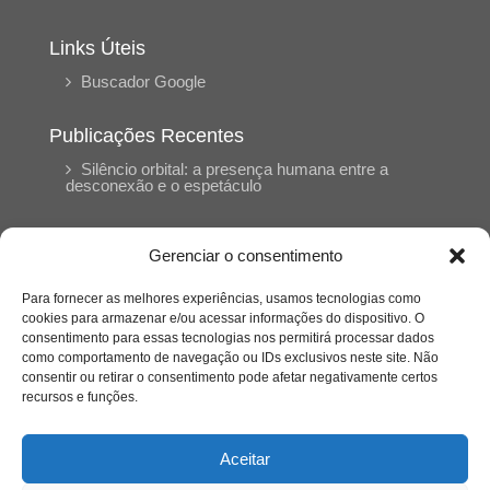
Links Úteis
Buscador Google
Publicações Recentes
Silêncio orbital: a presença humana entre a
desconexão e o espetáculo
A reinvenção do trabalho e o choque geracional:
Gerenciar o consentimento
uma análise crítica do mercado contemporâneo
em “Um Senhor Estagiário”
Para fornecer as melhores experiências, usamos tecnologias como
cookies para armazenar e/ou acessar informações do dispositivo. O
consentimento para essas tecnologias nos permitirá processar dados
O corpo como expressão do cuidado
como comportamento de navegação ou IDs exclusivos neste site. Não
psicológico: (En)Cena entrevista Eliz Dorneles
consentir ou retirar o consentimento pode afetar negativamente certos
recursos e funções.
Violência, saúde mental e a difícil construção do
acolhimento institucional: (En)cena entrevista
Aceitar
Izabella Ferreira dos Santos, Conselheira do
CRP-23