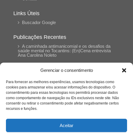
Links Úteis
Buscador Google
Publicações Recentes
A caminhada antimanicomial e os desafios da
saúde mental no Tocantins: (En)Cena entrevista
Ana Carolina Noleto
Gerenciar o consentimento
A Psicologia como espaço de cuidado para
mulheres: (En)Cena entrevista Rayla Soares
Para fornecer as melhores experiências, usamos tecnologias como
cookies para armazenar e/ou acessar informações do dispositivo. O
consentimento para essas tecnologias nos permitirá processar dados
Entre autocontrole e aprendizagem: o
como comportamento de navegação ou IDs exclusivos neste site. Não
desenvolvimento comportamental em Kung Fu
Panda
consentir ou retirar o consentimento pode afetar negativamente certos
recursos e funções.
Entre o prato saudável e o consumo
compulsivo: a contradição alimentar do brasileiro
Aceitar
contemporâneo