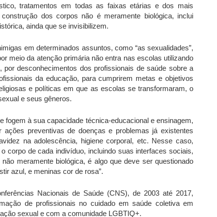
stico, tratamentos em todas as faixas etárias e dos mais
construção dos corpos não é meramente biológica, inclui
stórica, ainda que se invisibilizem.
imigas em determinados assuntos, como “as sexualidades”,
or meio da atenção primária não entra nas escolas utilizando
, por desconhecimentos dos profissionais de saúde sobre a
ofissionais da educação, para cumprirem metas e objetivos
religiosas e políticas em que as escolas se transformaram, o
sexual e seus gêneros.
 fogem à sua capacidade técnica-educacional e ensinagem,
r ações preventivas de doenças e problemas já existentes
videz na adolescência, higiene corporal, etc. Nesse caso,
 corpo de cada indivíduo, incluindo suas interfaces sociais,
o não meramente biológica, é algo que deve ser questionado
ir azul, e meninas cor de rosa”.
Conferências Nacionais de Saúde (CNS), de 2003 até 2017,
rmação de profissionais no cuidado em saúde coletiva em
tação
sexual e com a comunidade LGBTIQ+.