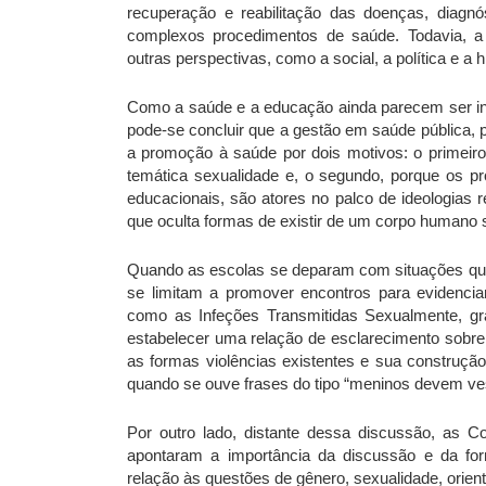
recuperação e reabilitação das doenças, diagnó
complexos procedimentos de saúde. Todavia, a 
outras perspectivas, como a social, a política e a hi
Como a saúde e a educação ainda parecem ser in
pode-se concluir que a gestão em saúde pública, p
a promoção à saúde por dois motivos: o primeiro
temática sexualidade e, o segundo, porque os pr
educacionais, são atores no palco de ideologias 
que oculta formas de existir de um corpo humano 
Quando as escolas se deparam com situações que
se limitam a promover encontros para evidencia
como as Infeções Transmitidas Sexualmente, gra
estabelecer uma relação de esclarecimento sobre o
as formas violências existentes e sua construçã
quando se ouve frases do tipo “meninos devem vest
Por outro lado, distante dessa discussão, as 
apontaram a importância da discussão e da fo
relação às questões de gênero, sexualidade,
orien