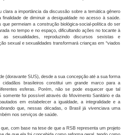
clara a importância da discussão sobre a temática gênero
 finalidade de diminuir a desigualdade no acesso à saúde.
que permeiam a construção biológica-social-política do ser
ada no tempo e no espaço, dificultando ações no tocante à
s sexualidades, reproduzindo discursos sexistas e
ão sexual e sexualidades transformará crianças em “viados
de (doravante SUS), desde a sua concepção até a sua forma
s cidadãos brasileiros constitui um grande marco para a
iferentes esferas. Porém, não se pode esquecer que tal
somente foi possível através do Movimento Sanitário e da
autados em estabelecer a igualdade, a integralidade e a
mbrando que, nessas décadas, o Brasil já vivenciava uma
ambém nos serviços de saúde.
a que, com base na tese de que a RSB representa um projeto
tese de que ela foi concebida como reforma geral, tendo como