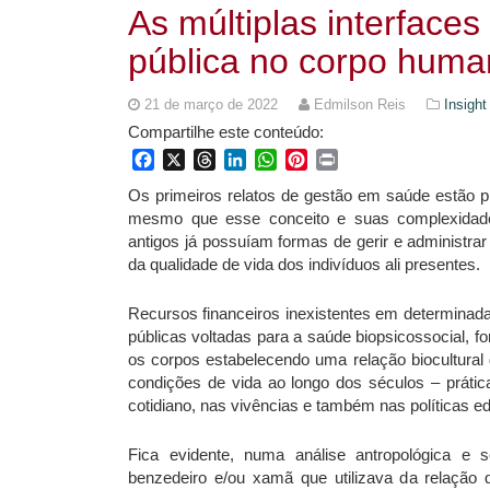
As múltiplas interface
pública no corpo huma
21 de março de 2022
Edmilson Reis
Insight
Compartilhe este conteúdo:
Facebook
X
Threads
LinkedIn
WhatsApp
Pinterest
Print
Os primeiros relatos de gestão em saúde estão 
mesmo que esse conceito e suas complexidades
antigos já possuíam formas de gerir e administrar
da qualidade de vida dos indivíduos ali presentes.
Recursos financeiros inexistentes em determinada
públicas voltadas para a saúde biopsicossocial, f
os corpos estabelecendo uma relação biocultural 
condições de vida ao longo dos séculos – práti
cotidiano, nas vivências e também nas políticas e
Fica evidente, numa análise antropológica e so
benzedeiro e/ou xamã que utilizava da relação di