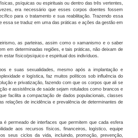
sicas, psíquicas ou espirituais ou dentro das três vertentes,
r vezes, era necessário que esses corpos doentes fossem
fico para o tratamento e sua reabilitação. Trazendo essa
que essa se traduz em uma das práticas e ações da gestão em
ndeirismo, as parteiras, assim como o xamanismo e o saber
tem em determinadas regiões, e tais práticas, não deixam de
tar físico/psíquico e espiritual dos indivíduos.
rpos e suas sexualidades, mesmo após a implantação e
exidade e logística, faz muitos políticos sob influência do
olução e privatização, fazendo com que os corpos que ali se
nção e assistência de saúde sejam rotulados como brancos e
ue facilita a compactação de dados populacionais, classes
 as relações de incidência e prevalência de determinantes de
a é permeado de interfaces que permitem que cada esfera
idade aos recursos físicos, financeiros, logístico, equipe
os seus ciclos da vida, incluindo, promoção, prevenção,