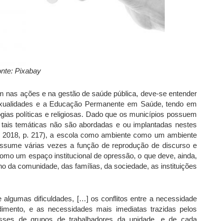
nte: Pixabay
em nas ações e na gestão de saúde pública, deve-se entender
sexualidades e a Educação Permanente em Saúde, tendo em
ogias políticas e religiosas. Dado que os municípios possuem
 tais temáticas não são abordadas e ou implantadas nestes
 2018, p. 217), a escola como ambiente como um ambiente
 assume várias vezes a função de reprodução de discurso e
como um espaço institucional de opressão, o que deve, ainda,
o da comunidade, das famílias, da sociedade, as instituições
 algumas dificuldades, […] os conflitos entre a necessidade
ndimento, e as necessidades mais imediatas trazidas pelos
eresses de grupos de trabalhadores da unidade, e de cada