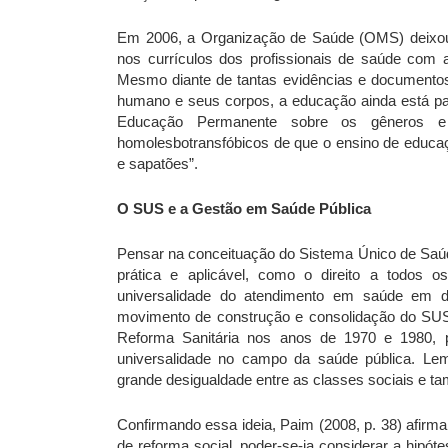
Em 2006, a Organização de Saúde (OMS) deixou 
nos currículos dos profissionais de saúde com a
Mesmo diante de tantas evidências e documentos 
humano e seus corpos, a educação ainda está par
Educação Permanente sobre os gêneros e a
homolesbotransfóbicos de que o ensino de educaç
e sapatões”.
O SUS e a Gestão em Saúde Pública
Pensar na conceituação do Sistema Único de Saú
prática e aplicável, como o direito a todos o
universalidade do atendimento em saúde em d
movimento de construção e consolidação do SUS 
Reforma Sanitária nos anos de 1970 e 1980, p
universalidade no campo da saúde pública. Le
grande desigualdade entre as classes sociais e t
Confirmando essa ideia, Paim (2008, p. 38) afirm
de reforma social, poder-se-ia considerar a hipó