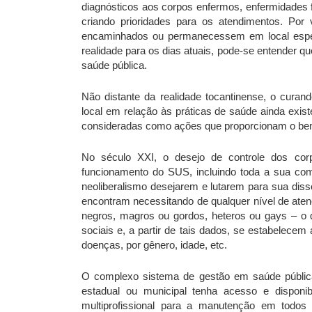
diagnósticos aos corpos enfermos, enfermidades fí
criando prioridades para os atendimentos. Po
encaminhados ou permanecessem em local especí
realidade para os dias atuais, pode-se entender 
saúde pública.
Não distante da realidade tocantinense, o cura
local em relação às práticas de saúde ainda exis
consideradas como ações que proporcionam o bem es
No século XXI, o desejo de controle dos co
funcionamento do SUS, incluindo toda a sua compl
neoliberalismo desejarem e lutarem para sua diss
encontram necessitando de qualquer nível de ate
negros, magros ou gordos, heteros ou gays – o q
sociais e, a partir de tais dados, se estabelecem
doenças, por gênero, idade, etc.
O complexo sistema de gestão em saúde públic
estadual ou municipal tenha acesso e disponibil
multiprofissional para a manutenção em todos 