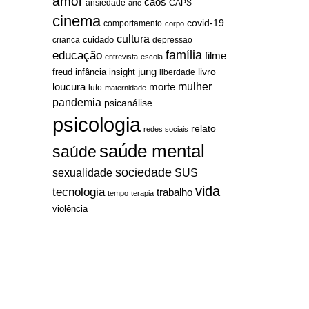
amor
caos
ansiedade
arte
CAPS
cinema
covid-19
comportamento
corpo
cultura
cuidado
crianca
depressao
família
educação
filme
entrevista
escola
jung
livro
freud
infância
insight
liberdade
mulher
loucura
morte
luto
maternidade
pandemia
psicanálise
psicologia
relato
redes sociais
saúde mental
saúde
sociedade
sexualidade
SUS
vida
tecnologia
trabalho
tempo
terapia
violência