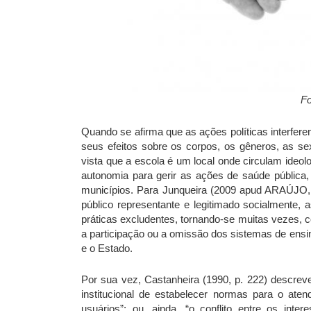
Fo
Quando se afirma que as ações políticas interfer
seus efeitos sobre os corpos, os gêneros, as 
vista que a escola é um local onde circulam ideol
autonomia para gerir as ações de saúde pública,
municípios. Para Junqueira (2009 apud ARAÚJO,
público representante e legitimado socialmente,
práticas excludentes, tornando-se muitas vezes, 
a participação ou a omissão dos sistemas de ensin
e o Estado.
Por sua vez, Castanheira (1990, p. 222) descreve
institucional de estabelecer normas para o ate
usuários”; ou, ainda, “o conflito entre os int