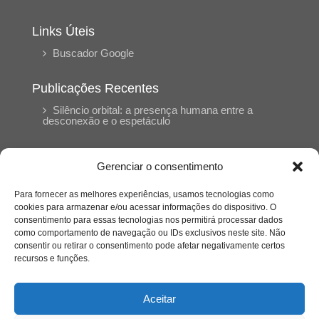
Links Úteis
Buscador Google
Publicações Recentes
Silêncio orbital: a presença humana entre a
desconexão e o espetáculo
A reinvenção do trabalho e o choque geracional:
Gerenciar o consentimento
uma análise crítica do mercado contemporâneo
em “Um Senhor Estagiário”
Para fornecer as melhores experiências, usamos tecnologias como
cookies para armazenar e/ou acessar informações do dispositivo. O
consentimento para essas tecnologias nos permitirá processar dados
O corpo como expressão do cuidado
como comportamento de navegação ou IDs exclusivos neste site. Não
psicológico: (En)Cena entrevista Eliz Dorneles
consentir ou retirar o consentimento pode afetar negativamente certos
recursos e funções.
Violência, saúde mental e a difícil construção do
acolhimento institucional: (En)cena entrevista
Aceitar
Izabella Ferreira dos Santos, Conselheira do
CRP-23