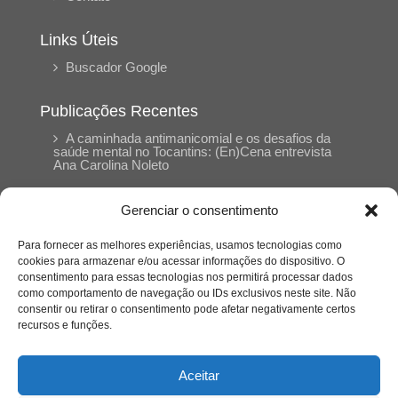
Links Úteis
Buscador Google
Publicações Recentes
A caminhada antimanicomial e os desafios da
saúde mental no Tocantins: (En)Cena entrevista
Ana Carolina Noleto
Gerenciar o consentimento
A Psicologia como espaço de cuidado para
mulheres: (En)Cena entrevista Rayla Soares
Para fornecer as melhores experiências, usamos tecnologias como
cookies para armazenar e/ou acessar informações do dispositivo. O
consentimento para essas tecnologias nos permitirá processar dados
Entre autocontrole e aprendizagem: o
como comportamento de navegação ou IDs exclusivos neste site. Não
desenvolvimento comportamental em Kung Fu
Panda
consentir ou retirar o consentimento pode afetar negativamente certos
recursos e funções.
Entre o prato saudável e o consumo
compulsivo: a contradição alimentar do brasileiro
Aceitar
contemporâneo