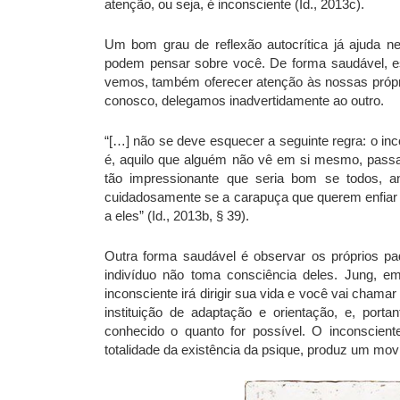
atenção, ou seja, é inconsciente (Id., 2013c).
Um bom grau de reflexão autocrítica já ajuda 
podem pensar sobre você. De forma saudável, es
vemos, também oferecer atenção às nossas própri
conosco, delegamos inadvertidamente ao outro.
“[…] não se deve esquecer a seguinte regra: o in
é, aquilo que alguém não vê em si mesmo, passa 
tão impressionante que seria bom se todos, a
cuidadosamente se a carapuça que querem enfiar n
a eles” (Id., 2013b, § 39).
Outra forma saudável é observar os próprios pa
indivíduo não toma consciência deles. Jung, em
inconsciente irá dirigir sua vida e você vai chamar
instituição de adaptação e orientação, e, port
conhecido o quanto for possível. O inconscie
totalidade da existência da psique, produz um mo