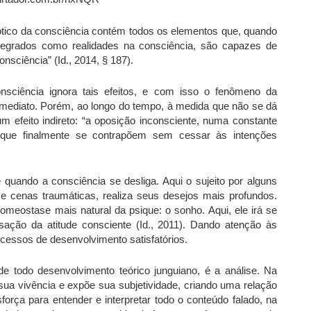
tico da consciência contém todos os elementos que, quando
ntegrados como realidades na consciência, são capazes de
onsciência” (Id., 2014, § 187).
nsciência ignora tais efeitos, e com isso o fenômeno da
mediato. Porém, ao longo do tempo, à medida que não se dá
 efeito indireto: “a oposição inconsciente, numa constante
s, que finalmente se contrapõem sem cessar às intenções
é quando a consciência se desliga. Aqui o sujeito por alguns
ve cenas traumáticas, realiza seus desejos mais profundos.
meostase mais natural da psique: o sonho. Aqui, ele irá se
ção da atitude consciente (Id., 2011). Dando atenção às
ocessos de desenvolvimento satisfatórios.
e todo desenvolvimento teórico junguiano, é a análise. Na
 sua vivência e expõe sua subjetividade, criando uma relação
sforça para entender e interpretar todo o conteúdo falado, na