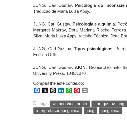
JUNG, Carl Gustav.
Psicologia do inconscien
Tradução de Maria Luiza Appy.
JUNG, Carl Gustav.
Psicologia e alquimia
. Petr
Margaret Makray, Dora Mariana Ribeiro Ferreira d
Silva, Maria Luiza Appy; revisão Técnica, Jette Bo
JUNG, Carl Gustav.
Tipos psicológicos
. Petró
Endlich Orth.
JUNG, Carl Gustav.
AION
: Researches into th
University Press, 1948/1970
Compartilhe este conteúdo:
Facebook
X
Threads
LinkedIn
WhatsApp
Pinterest
Print
Tags:
autoconhecimento
carl-gustav-jung
interpretacao-junguiana
jung
junguiana