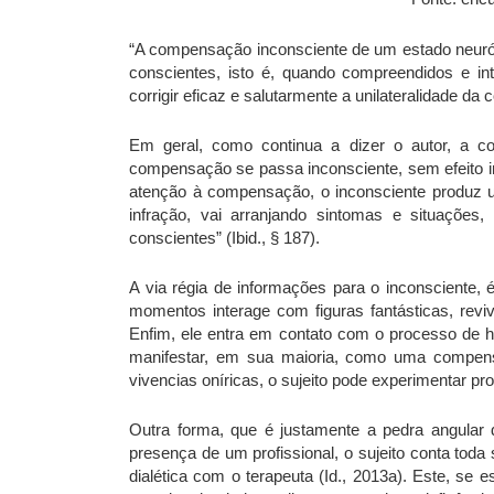
“A compensação inconsciente de um estado neuró
conscientes, isto é, quando compreendidos e i
corrigir eficaz e salutarmente a unilateralidade da c
Em geral, como continua a dizer o autor, a co
compensação se passa inconsciente, sem efeito i
atenção à compensação, o inconsciente produz um
infração, vai arranjando sintomas e situaçõe
conscientes” (Ibid., § 187).
A via régia de informações para o inconsciente, 
momentos interage com figuras fantásticas, revi
Enfim, ele entra em contato com o processo de ho
manifestar, em sua maioria, como uma compensa
vivencias oníricas, o sujeito pode experimentar pr
Outra forma, que é justamente a pedra angular d
presença de um profissional, o sujeito conta toda
dialética com o terapeuta (Id., 2013a). Este, se e