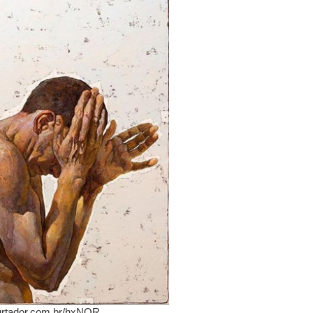
urtador.com.br/hxNQR