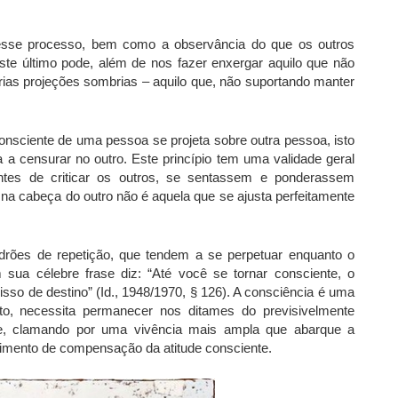
nesse processo, bem como a observância do que os outros
te último pode, além de nos fazer enxergar aquilo que não
as projeções sombrias – aquilo que, não suportando manter
consciente de uma pessoa se projeta sobre outra pessoa, isto
a censurar no outro. Este princípio tem uma validade geral
ntes de criticar os outros, se sentassem e ponderassem
a cabeça do outro não é aquela que se ajusta perfeitamente
drões de repetição, que tendem a se perpetuar enquanto o
 sua célebre frase diz: “Até você se tornar consciente, o
 isso de destino” (Id., 1948/1970, § 126). A consciência é uma
anto, necessita permanecer nos ditames do previsivelmente
nte, clamando por uma vivência mais ampla que abarque a
vimento de compensação da atitude consciente.