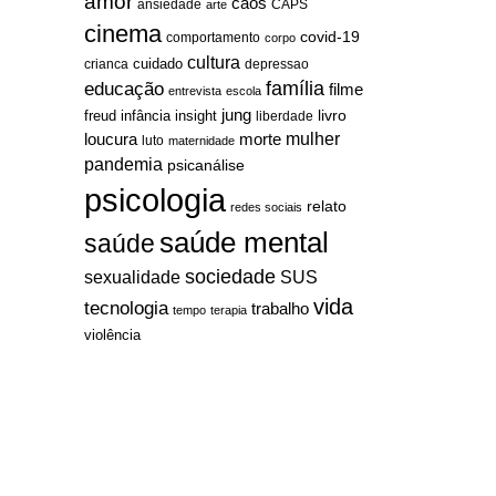
amor
caos
ansiedade
arte
CAPS
cinema
covid-19
comportamento
corpo
cultura
cuidado
crianca
depressao
família
educação
filme
entrevista
escola
jung
livro
freud
infância
insight
liberdade
mulher
loucura
morte
luto
maternidade
pandemia
psicanálise
psicologia
relato
redes sociais
saúde mental
saúde
sociedade
sexualidade
SUS
vida
tecnologia
trabalho
tempo
terapia
violência