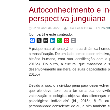
Autoconhecimento e in
perspectiva junguiana
22 de abril de 2022
Caio César Brum
Insight
Compartilhe este conteúdo:
Facebook
X
Threads
LinkedIn
WhatsApp
Pinterest
Print
A psique naturalmente já tem sua dinâmica homeos
a massificação. De um lado, temos o ser primitivo,
história humana, com sua identificação com a p
2015a). Do outro, a cultura, que massifica o
desenvolvimento unilateral de suas capacidades p
2015b)
Devido a isso, o indivíduo pena para desenvolver
que ele deve fazer para ter uma boa convivê
valorização psicológica objetiva das diferenças i
psicológicos individuais” (Id., 2015b, § 9),
personalidade consciente do eu, e sim também t