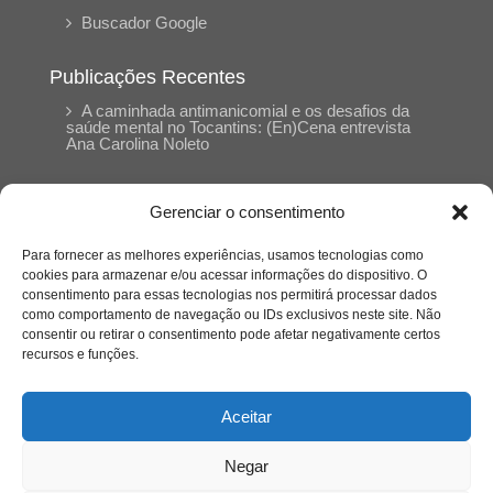
Buscador Google
Publicações Recentes
A caminhada antimanicomial e os desafios da
saúde mental no Tocantins: (En)Cena entrevista
Ana Carolina Noleto
A Psicologia como espaço de cuidado para
Gerenciar o consentimento
mulheres: (En)Cena entrevista Rayla Soares
Para fornecer as melhores experiências, usamos tecnologias como
cookies para armazenar e/ou acessar informações do dispositivo. O
Entre autocontrole e aprendizagem: o
consentimento para essas tecnologias nos permitirá processar dados
desenvolvimento comportamental em Kung Fu
como comportamento de navegação ou IDs exclusivos neste site. Não
Panda
consentir ou retirar o consentimento pode afetar negativamente certos
recursos e funções.
Entre o prato saudável e o consumo
compulsivo: a contradição alimentar do brasileiro
Aceitar
contemporâneo
Negar
O invisível que adoece: memória, trauma e o