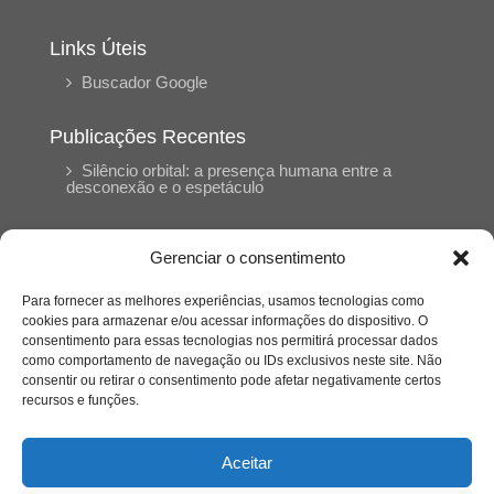
Links Úteis
Buscador Google
Publicações Recentes
Silêncio orbital: a presença humana entre a
desconexão e o espetáculo
A reinvenção do trabalho e o choque geracional:
Gerenciar o consentimento
uma análise crítica do mercado contemporâneo
em “Um Senhor Estagiário”
Para fornecer as melhores experiências, usamos tecnologias como
cookies para armazenar e/ou acessar informações do dispositivo. O
consentimento para essas tecnologias nos permitirá processar dados
O corpo como expressão do cuidado
como comportamento de navegação ou IDs exclusivos neste site. Não
psicológico: (En)Cena entrevista Eliz Dorneles
consentir ou retirar o consentimento pode afetar negativamente certos
recursos e funções.
Violência, saúde mental e a difícil construção do
acolhimento institucional: (En)cena entrevista
Aceitar
Izabella Ferreira dos Santos, Conselheira do
CRP-23