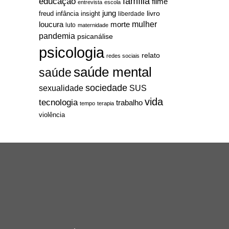
família
educação
filme
entrevista
escola
jung
livro
freud
infância
insight
liberdade
mulher
loucura
morte
luto
maternidade
pandemia
psicanálise
psicologia
relato
redes sociais
saúde mental
saúde
sociedade
sexualidade
SUS
vida
tecnologia
trabalho
tempo
terapia
violência