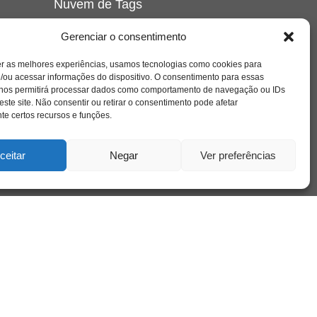
Nuvem de Tags
amor
caos
ansiedade
arte
CAPS
Gerenciar o consentimento
e o
cinema
covid-19
comportamento
corpo
er as melhores experiências, usamos tecnologias como cookies para
cultura
cuidado
crianca
depressao
/ou acessar informações do dispositivo. O consentimento para essas
família
educação
filme
entrevista
escola
o
 nos permitirá processar dados como comportamento de navegação ou IDs
se
jung
livro
freud
infância
insight
liberdade
este site. Não consentir ou retirar o consentimento pode afetar
mulher
loucura
morte
e certos recursos e funções.
luto
maternidade
hor
pandemia
psicanálise
psicologia
ceitar
Negar
Ver preferências
relato
redes sociais
o
saúde mental
saúde
a
sociedade
sexualidade
SUS
vida
tecnologia
trabalho
tempo
terapia
violência
nto
sta