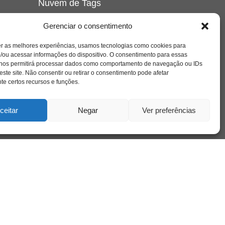
Nuvem de Tags
amor
caos
ansiedade
arte
CAPS
Gerenciar o consentimento
e o
cinema
covid-19
comportamento
corpo
er as melhores experiências, usamos tecnologias como cookies para
cultura
cuidado
crianca
depressao
/ou acessar informações do dispositivo. O consentimento para essas
família
educação
filme
entrevista
escola
o
 nos permitirá processar dados como comportamento de navegação ou IDs
se
jung
livro
freud
infância
insight
liberdade
este site. Não consentir ou retirar o consentimento pode afetar
mulher
loucura
morte
e certos recursos e funções.
luto
maternidade
hor
pandemia
psicanálise
psicologia
ceitar
Negar
Ver preferências
relato
redes sociais
o
saúde mental
saúde
a
sociedade
sexualidade
SUS
vida
tecnologia
trabalho
tempo
terapia
violência
nto
sta