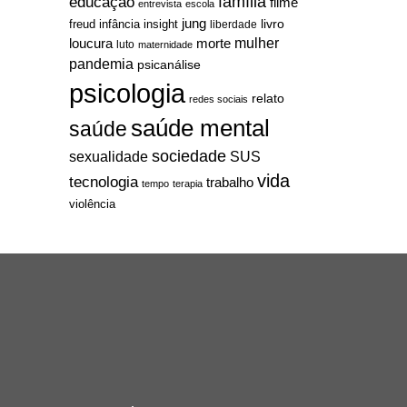
família
educação
filme
entrevista
escola
jung
livro
freud
infância
insight
liberdade
mulher
loucura
morte
luto
maternidade
pandemia
psicanálise
psicologia
relato
redes sociais
saúde mental
saúde
sociedade
sexualidade
SUS
vida
tecnologia
trabalho
tempo
terapia
violência