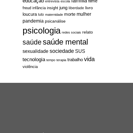
família
educação
filme
entrevista
escola
jung
livro
freud
infância
insight
liberdade
mulher
loucura
morte
luto
maternidade
pandemia
psicanálise
psicologia
relato
redes sociais
saúde mental
saúde
sociedade
sexualidade
SUS
vida
tecnologia
trabalho
tempo
terapia
violência