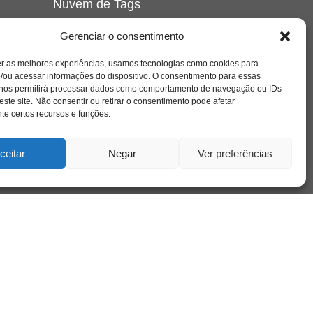
Nuvem de Tags
amor
caos
ansiedade
arte
CAPS
Gerenciar o consentimento
e o
cinema
covid-19
comportamento
corpo
er as melhores experiências, usamos tecnologias como cookies para
cultura
cuidado
crianca
depressao
/ou acessar informações do dispositivo. O consentimento para essas
família
educação
filme
entrevista
escola
o
 nos permitirá processar dados como comportamento de navegação ou IDs
se
jung
livro
freud
infância
insight
liberdade
este site. Não consentir ou retirar o consentimento pode afetar
mulher
loucura
morte
e certos recursos e funções.
luto
maternidade
hor
pandemia
psicanálise
psicologia
ceitar
Negar
Ver preferências
relato
redes sociais
o
saúde mental
saúde
a
sociedade
sexualidade
SUS
vida
tecnologia
trabalho
tempo
terapia
violência
nto
sta