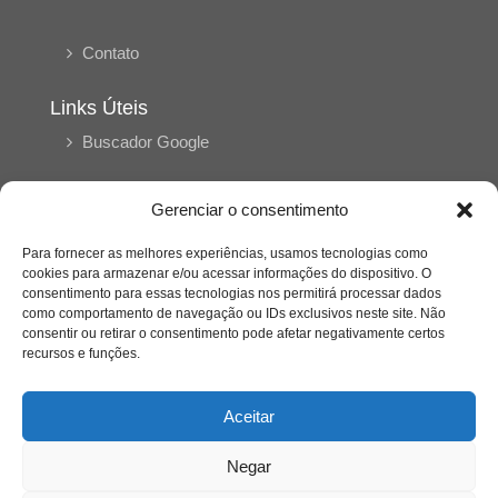
Contato
Links Úteis
Buscador Google
Publicações Recentes
Gerenciar o consentimento
A caminhada antimanicomial e os desafios da
saúde mental no Tocantins: (En)Cena entrevista
Para fornecer as melhores experiências, usamos tecnologias como
Ana Carolina Noleto
cookies para armazenar e/ou acessar informações do dispositivo. O
consentimento para essas tecnologias nos permitirá processar dados
como comportamento de navegação ou IDs exclusivos neste site. Não
A Psicologia como espaço de cuidado para
consentir ou retirar o consentimento pode afetar negativamente certos
mulheres: (En)Cena entrevista Rayla Soares
recursos e funções.
Aceitar
Entre autocontrole e aprendizagem: o
desenvolvimento comportamental em Kung Fu
Panda
Negar