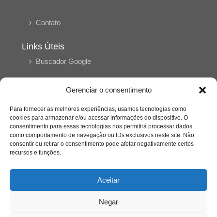
Contato
Links Úteis
Buscador Google
Publicações Recentes
Gerenciar o consentimento
Silêncio orbital: a presença humana entre a
desconexão e o espetáculo
Para fornecer as melhores experiências, usamos tecnologias como
cookies para armazenar e/ou acessar informações do dispositivo. O
consentimento para essas tecnologias nos permitirá processar dados
como comportamento de navegação ou IDs exclusivos neste site. Não
A reinvenção do trabalho e o choque geracional:
consentir ou retirar o consentimento pode afetar negativamente certos
uma análise crítica do mercado contemporâneo
em “Um Senhor Estagiário”
recursos e funções.
Aceitar
O corpo como expressão do cuidado
psicológico: (En)Cena entrevista Eliz Dorneles
Negar