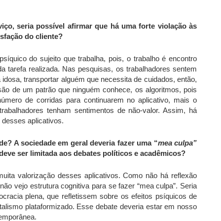
iço, seria possível afirmar que há uma forte violação às
isfação do cliente?
psíquico do sujeito que trabalha, pois, o trabalho é encontro
 da tarefa realizada. Nas pesquisas, os trabalhadores sentem
idosa, transportar alguém que necessita de cuidados, então,
essão de um patrão que ninguém conhece, os algoritmos, pois
úmero de corridas para continuarem no aplicativo, mais o
trabalhadores tenham sentimentos de não-valor. Assim, há
 desses aplicativos.
de? A sociedade em geral deveria fazer uma “
mea culpa”
 deve ser limitada aos debates políticos e acadêmicos?
uita valorização desses aplicativos. Como não há reflexão
não vejo estrutura cognitiva para se fazer “mea culpa”. Seria
acia plena, que refletissem sobre os efeitos psíquicos de
alismo plataformizado. Esse debate deveria estar em nosso
temporânea.