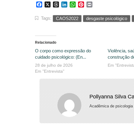
Facebook
X
Threads
LinkedIn
WhatsApp
Pinterest
Print
Tags:
CAOS2022
desgaste psicológico
Relacionado
O corpo como expressão do
Violência, saú
cuidado psicológico: (En...
construção do
28 de julho de 2026
Em "Entrevist
Em "Entrevista"
Pollyanna Silva C
Acadêmica de psicologia 