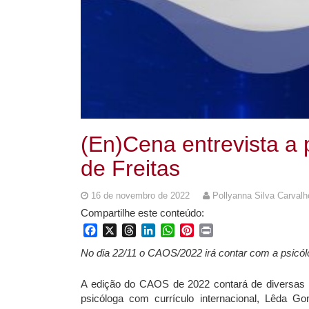
(En)Cena entrevista a
de Freitas
16 de novembro de 2022
Pollyanna Silva Carvalh
Compartilhe este conteúdo:
Facebook
X
Threads
LinkedIn
WhatsApp
Pinterest
Print
No dia 22/11 o CAOS/2022 irá contar com a psicól
A edição do CAOS de 2022 contará de diversas a
psicóloga com currículo internacional, Lêda G