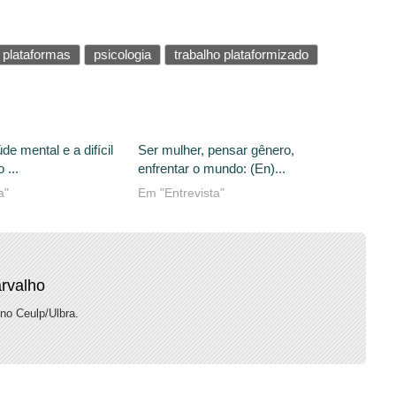
plataformas
psicologia
trabalho plataformizado
de mental e a difícil
Ser mulher, pensar gênero,
 ...
enfrentar o mundo: (En)...
a"
Em "Entrevista"
arvalho
no Ceulp/Ulbra.