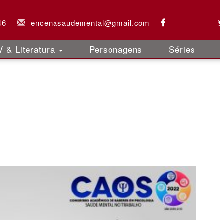
46
encenasaudemental@gmail.com
 & Literatura
Personagens
Séries