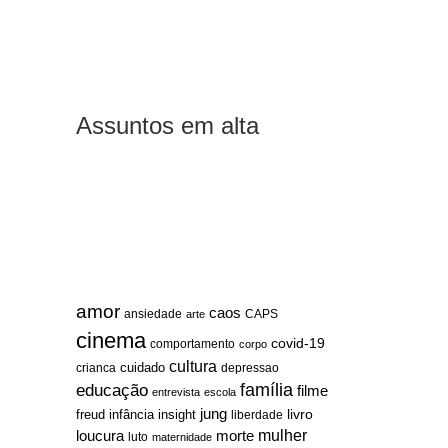
Assuntos em alta
amor
caos
ansiedade
arte
CAPS
cinema
covid-19
comportamento
corpo
cultura
cuidado
crianca
depressao
família
educação
filme
entrevista
escola
jung
livro
freud
infância
insight
liberdade
mulher
loucura
morte
luto
maternidade