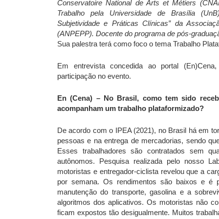
Conservatoire National de Arts et Métiers (CN
Trabalho pela Universidade de Brasília (UnB
Subjetividade e Práticas Clínicas” da Associ
(ANPEPP). Docente do programa de pós-graduação 
Sua palestra terá como foco o tema Trabalho Plata
Em entrevista concedida ao portal (En)Cena,
participação no evento.
En (Cena) – No Brasil, como tem sido recebi
acompanham um trabalho plataformizado?
De acordo com o IPEA (2021), no Brasil há em tor
pessoas e na entrega de mercadorias, sendo que, 
Esses trabalhadores são contratados sem qua
autônomos. Pesquisa realizada pelo nosso Lab
motoristas e entregador-ciclista revelou que a ca
por semana. Os rendimentos são baixos e é p
manutenção do transporte, gasolina e a sobreviv
algoritmos dos aplicativos. Os motoristas não co
ficam expostos tão desigualmente. Muitos trabalh