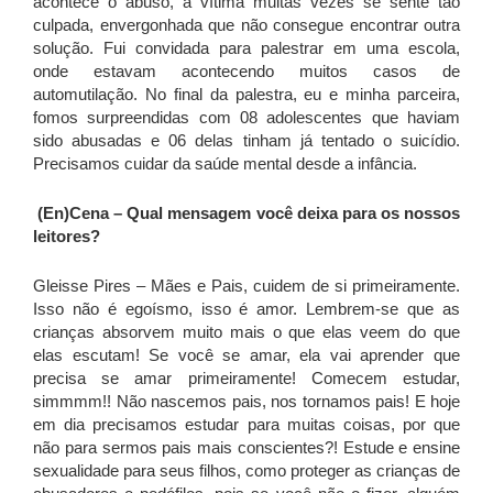
acontece o abuso, a vítima muitas vezes se sente tão
culpada, envergonhada que não consegue encontrar outra
solução. Fui convidada para palestrar em uma escola,
onde estavam acontecendo muitos casos de
automutilação. No final da palestra, eu e minha parceira,
fomos surpreendidas com 08 adolescentes que haviam
sido abusadas e 06 delas tinham já tentado o suicídio.
Precisamos cuidar da saúde mental desde a infância.
(En)Cena – Qual mensagem você deixa para os nossos
leitores?
Gleisse Pires – Mães e Pais, cuidem de si primeiramente.
Isso não é egoísmo, isso é amor. Lembrem-se que as
crianças absorvem muito mais o que elas veem do que
elas escutam! Se você se amar, ela vai aprender que
precisa se amar primeiramente! Comecem estudar,
simmmm!! Não nascemos pais, nos tornamos pais! E hoje
em dia precisamos estudar para muitas coisas, por que
não para sermos pais mais conscientes?! Estude e ensine
sexualidade para seus filhos, como proteger as crianças de