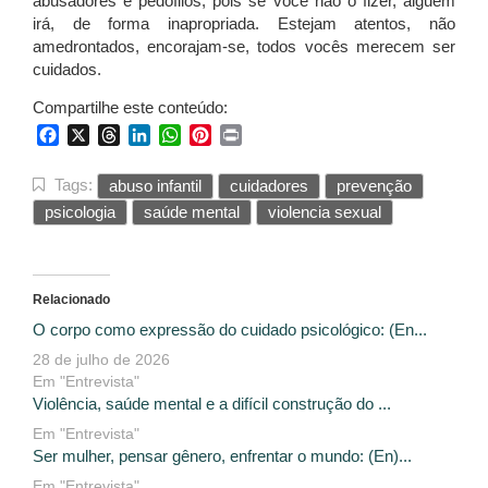
abusadores e pedófilos, pois se você não o fizer, alguém
irá, de forma inapropriada. Estejam atentos, não
amedrontados, encorajam-se, todos vocês merecem ser
cuidados.
Compartilhe este conteúdo:
Facebook
X
Threads
LinkedIn
WhatsApp
Pinterest
Print
Tags:
abuso infantil
cuidadores
prevenção
psicologia
saúde mental
violencia sexual
Relacionado
O corpo como expressão do cuidado psicológico: (En...
28 de julho de 2026
Em "Entrevista"
Violência, saúde mental e a difícil construção do ...
Em "Entrevista"
Ser mulher, pensar gênero, enfrentar o mundo: (En)...
Em "Entrevista"