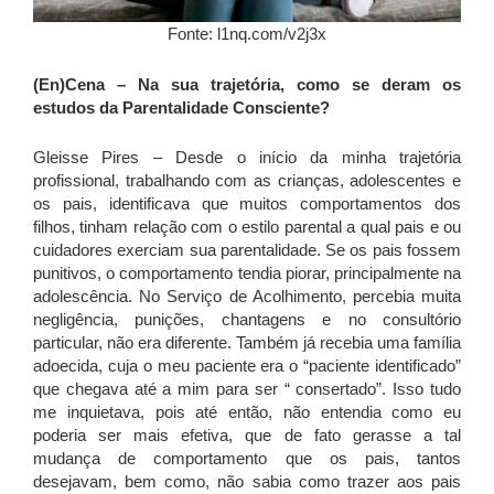
Fonte: l1nq.com/v2j3x
(En)Cena – Na sua trajetória, como se deram os
estudos da Parentalidade Consciente?
Gleisse Pires – Desde o início da minha trajetória
profissional, trabalhando com as crianças, adolescentes e
os pais, identificava que muitos comportamentos dos
filhos, tinham relação com o estilo parental a qual pais e ou
cuidadores exerciam sua parentalidade. Se os pais fossem
punitivos, o comportamento tendia piorar, principalmente na
adolescência. No Serviço de Acolhimento, percebia muita
negligência, punições, chantagens e no consultório
particular, não era diferente. Também já recebia uma família
adoecida, cuja o meu paciente era o “paciente identificado”
que chegava até a mim para ser “ consertado”. Isso tudo
me inquietava, pois até então, não entendia como eu
poderia ser mais efetiva, que de fato gerasse a tal
mudança de comportamento que os pais, tantos
desejavam, bem como, não sabia como trazer aos pais