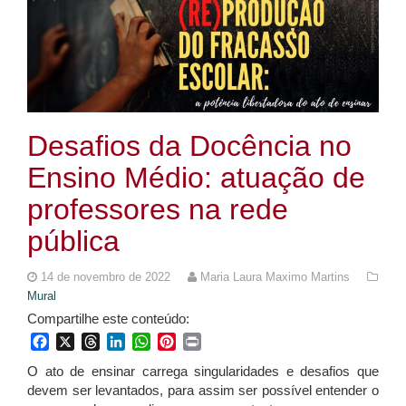
Desafios da Docência no
Ensino Médio: atuação de
professores na rede
pública
14 de novembro de 2022
Maria Laura Maximo Martins
Mural
Compartilhe este conteúdo:
Facebook
X
Threads
LinkedIn
WhatsApp
Pinterest
Print
O ato de ensinar carrega singularidades e desafios que
devem ser levantados, para assim ser possível entender o