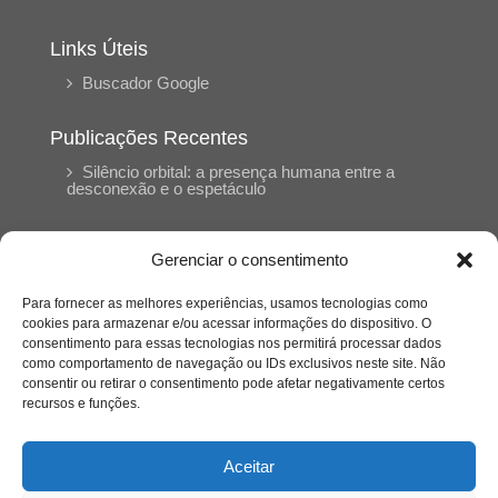
Links Úteis
Buscador Google
Publicações Recentes
Silêncio orbital: a presença humana entre a
desconexão e o espetáculo
A reinvenção do trabalho e o choque geracional:
Gerenciar o consentimento
uma análise crítica do mercado contemporâneo
em “Um Senhor Estagiário”
Para fornecer as melhores experiências, usamos tecnologias como
cookies para armazenar e/ou acessar informações do dispositivo. O
consentimento para essas tecnologias nos permitirá processar dados
O corpo como expressão do cuidado
como comportamento de navegação ou IDs exclusivos neste site. Não
psicológico: (En)Cena entrevista Eliz Dorneles
consentir ou retirar o consentimento pode afetar negativamente certos
recursos e funções.
Violência, saúde mental e a difícil construção do
acolhimento institucional: (En)cena entrevista
Aceitar
Izabella Ferreira dos Santos, Conselheira do
CRP-23