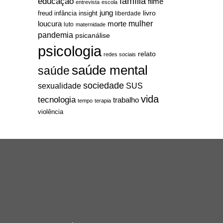
família
educação
filme
entrevista
escola
jung
livro
freud
infância
insight
liberdade
mulher
loucura
morte
luto
maternidade
pandemia
psicanálise
psicologia
relato
redes sociais
saúde mental
saúde
sociedade
sexualidade
SUS
vida
tecnologia
trabalho
tempo
terapia
violência