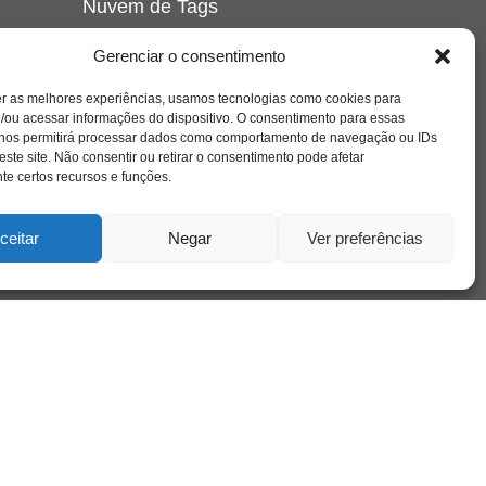
Nuvem de Tags
amor
caos
ansiedade
arte
CAPS
Gerenciar o consentimento
e o
cinema
covid-19
comportamento
corpo
er as melhores experiências, usamos tecnologias como cookies para
cultura
cuidado
crianca
depressao
/ou acessar informações do dispositivo. O consentimento para essas
família
educação
filme
entrevista
escola
o
 nos permitirá processar dados como comportamento de navegação ou IDs
se
jung
livro
freud
infância
insight
liberdade
este site. Não consentir ou retirar o consentimento pode afetar
mulher
loucura
morte
e certos recursos e funções.
luto
maternidade
hor
pandemia
psicanálise
psicologia
ceitar
Negar
Ver preferências
relato
redes sociais
o
saúde mental
saúde
a
sociedade
sexualidade
SUS
vida
tecnologia
trabalho
tempo
terapia
violência
nto
sta