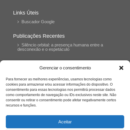
Links Úteis
Buscador Google
Publicações Recentes
Silêncio orbital: a presença humana entre a
desconexão e o espetáculo
A reinvenção do trabalho e o choque geracional:
Gerenciar o consentimento
uma análise crítica do mercado contemporâneo
em “Um Senhor Estagiário”
Para fornecer as melhores experiências, usamos tecnologias como
cookies para armazenar e/ou acessar informações do dispositivo. O
consentimento para essas tecnologias nos permitirá processar dados
O corpo como expressão do cuidado
como comportamento de navegação ou IDs exclusivos neste site. Não
psicológico: (En)Cena entrevista Eliz Dorneles
consentir ou retirar o consentimento pode afetar negativamente certos
recursos e funções.
Violência, saúde mental e a difícil construção do
acolhimento institucional: (En)cena entrevista
Aceitar
Izabella Ferreira dos Santos, Conselheira do
CRP-23