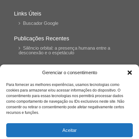
Links Úteis
Buscador Google
Publicações Recentes
Silêncio orbital: a presença humana entre a
desconexão e o espetáculo
A reinvenção do trabalho e o choque geracional:
Gerenciar o consentimento
uma análise crítica do mercado contemporâneo
em “Um Senhor Estagiário”
Para fornecer as melhores experiências, usamos tecnologias como
cookies para armazenar e/ou acessar informações do dispositivo. O
consentimento para essas tecnologias nos permitirá processar dados
O corpo como expressão do cuidado
como comportamento de navegação ou IDs exclusivos neste site. Não
psicológico: (En)Cena entrevista Eliz Dorneles
consentir ou retirar o consentimento pode afetar negativamente certos
recursos e funções.
Violência, saúde mental e a difícil construção do
acolhimento institucional: (En)cena entrevista
Aceitar
Izabella Ferreira dos Santos, Conselheira do
CRP-23