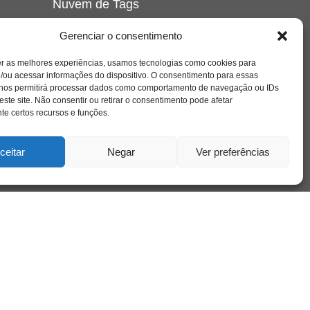
Nuvem de Tags
amor
caos
ansiedade
arte
CAPS
Gerenciar o consentimento
e o
cinema
covid-19
comportamento
corpo
er as melhores experiências, usamos tecnologias como cookies para
cultura
cuidado
crianca
depressao
/ou acessar informações do dispositivo. O consentimento para essas
família
educação
filme
entrevista
escola
o
 nos permitirá processar dados como comportamento de navegação ou IDs
se
jung
livro
freud
infância
insight
liberdade
este site. Não consentir ou retirar o consentimento pode afetar
mulher
loucura
morte
e certos recursos e funções.
luto
maternidade
hor
pandemia
psicanálise
psicologia
ceitar
Negar
Ver preferências
relato
redes sociais
o
saúde mental
saúde
a
sociedade
sexualidade
SUS
vida
tecnologia
trabalho
tempo
terapia
violência
nto
sta