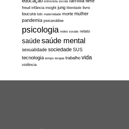
família
educação
filme
entrevista
escola
jung
livro
freud
infância
insight
liberdade
mulher
loucura
morte
luto
maternidade
pandemia
psicanálise
psicologia
relato
redes sociais
saúde mental
saúde
sociedade
sexualidade
SUS
vida
tecnologia
trabalho
tempo
terapia
violência