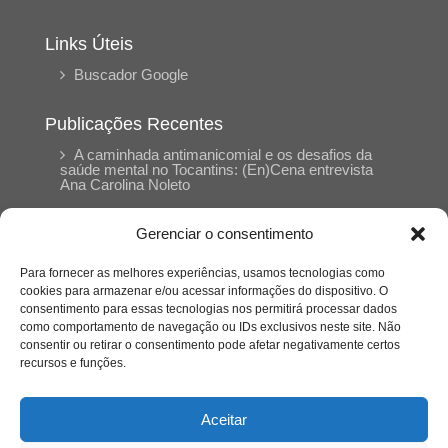
Links Úteis
Buscador Google
Publicações Recentes
A caminhada antimanicomial e os desafios da
saúde mental no Tocantins: (En)Cena entrevista
Ana Carolina Noleto
Gerenciar o consentimento
A Psicologia como espaço de cuidado para
mulheres: (En)Cena entrevista Rayla Soares
Para fornecer as melhores experiências, usamos tecnologias como
cookies para armazenar e/ou acessar informações do dispositivo. O
consentimento para essas tecnologias nos permitirá processar dados
Entre cores e memórias: a arte de Junior
como comportamento de navegação ou IDs exclusivos neste site. Não
Rabisco e os traços históricos de Porto Nacional
consentir ou retirar o consentimento pode afetar negativamente certos
recursos e funções.
Entre autocontrole e aprendizagem: o
desenvolvimento comportamental em Kung Fu
Aceitar
Panda