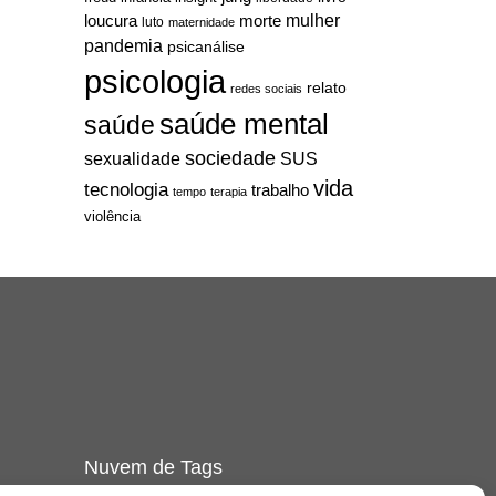
mulher
loucura
morte
luto
maternidade
pandemia
psicanálise
psicologia
relato
redes sociais
saúde mental
saúde
sociedade
sexualidade
SUS
vida
tecnologia
trabalho
tempo
terapia
violência
Nuvem de Tags