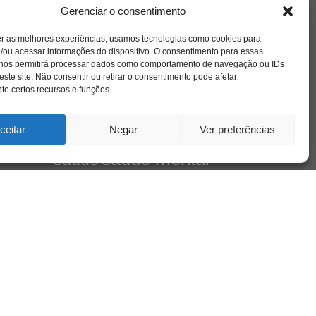
amor
l e
caos
ansiedade
arte
CAPS
Gerenciar o consentimento
no
cinema
ta
covid-19
comportamento
corpo
er as melhores experiências, usamos tecnologias como cookies para
cultura
cuidado
crianca
depressao
/ou acessar informações do dispositivo. O consentimento para essas
família
educação
filme
entrevista
escola
 nos permitirá processar dados como comportamento de navegação ou IDs
de
jung
livro
este site. Não consentir ou retirar o consentimento pode afetar
freud
infância
insight
liberdade
Cena
e certos recursos e funções.
mulher
loucura
morte
luto
maternidade
pandemia
psicanálise
psicologia
ceitar
Negar
Ver preferências
relato
redes sociais
mento
saúde mental
saúde
sociedade
sexualidade
SUS
vida
tecnologia
trabalho
tempo
terapia
violência
leiro
 do