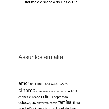
trauma e o silêncio do Césio-137
Assuntos em alta
amor
caos
ansiedade
arte
CAPS
cinema
covid-19
comportamento
corpo
cultura
cuidado
crianca
depressao
família
educação
filme
entrevista
escola
jung
livro
freud
infância
insight
liberdade