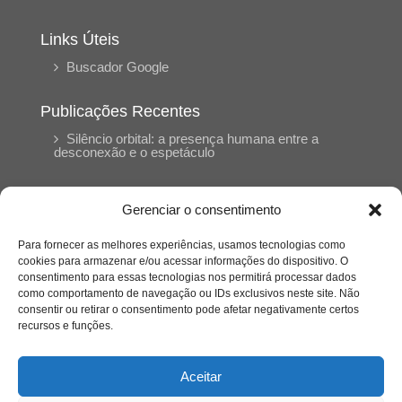
Links Úteis
Buscador Google
Publicações Recentes
Silêncio orbital: a presença humana entre a
desconexão e o espetáculo
A reinvenção do trabalho e o choque geracional:
Gerenciar o consentimento
uma análise crítica do mercado contemporâneo
em “Um Senhor Estagiário”
Para fornecer as melhores experiências, usamos tecnologias como
cookies para armazenar e/ou acessar informações do dispositivo. O
consentimento para essas tecnologias nos permitirá processar dados
O corpo como expressão do cuidado
como comportamento de navegação ou IDs exclusivos neste site. Não
psicológico: (En)Cena entrevista Eliz Dorneles
consentir ou retirar o consentimento pode afetar negativamente certos
recursos e funções.
Violência, saúde mental e a difícil construção do
acolhimento institucional: (En)cena entrevista
Aceitar
Izabella Ferreira dos Santos, Conselheira do
CRP-23