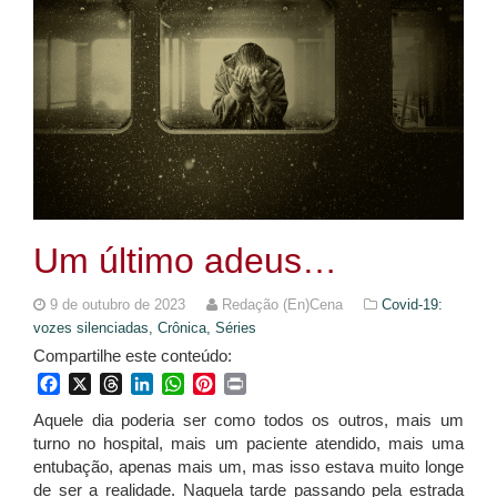
Um último adeus…
9 de outubro de 2023
Redação (En)Cena
Covid-19:
vozes silenciadas,
Crônica,
Séries
Compartilhe este conteúdo:
Facebook
X
Threads
LinkedIn
WhatsApp
Pinterest
Print
Aquele dia poderia ser como todos os outros, mais um
turno no hospital, mais um paciente atendido, mais uma
entubação, apenas mais um, mas isso estava muito longe
de ser a realidade. Naquela tarde passando pela estrada