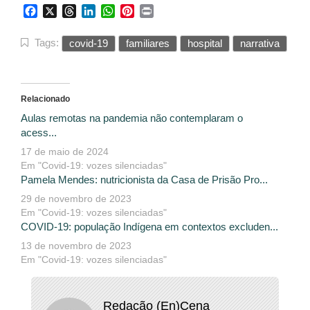
Facebook
X
Threads
LinkedIn
WhatsApp
Pinterest
Print
Tags:
covid-19
familiares
hospital
narrativa
Relacionado
Aulas remotas na pandemia não contemplaram o
acess...
17 de maio de 2024
Em "Covid-19: vozes silenciadas"
Pamela Mendes: nutricionista da Casa de Prisão Pro...
29 de novembro de 2023
Em "Covid-19: vozes silenciadas"
COVID-19: população Indígena em contextos excluden...
13 de novembro de 2023
Em "Covid-19: vozes silenciadas"
Redação (En)Cena