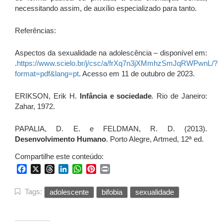
necessitando assim, de auxílio especializado para tanto.
Referências:
Aspectos da sexualidade na adolescência – disponível em:
.
https://www.scielo.br/j/csc/a/frXq7n3jXMmhzSmJqRWPwnL/?
format=pdf&lang=pt
. Acesso em 11 de outubro de 2023.
ERIKSON, Erik H.
Infância e sociedade
.
Rio de Janeiro:
Zahar, 1972.
PAPALIA, D. E. e FELDMAN, R. D. (2013).
Desenvolvimento Humano
. Porto Alegre, Artmed, 12ª ed.
Compartilhe este conteúdo:
Facebook
X
Threads
LinkedIn
WhatsApp
Pinterest
Print
Tags:
adolescente
bifobia
sexualidade