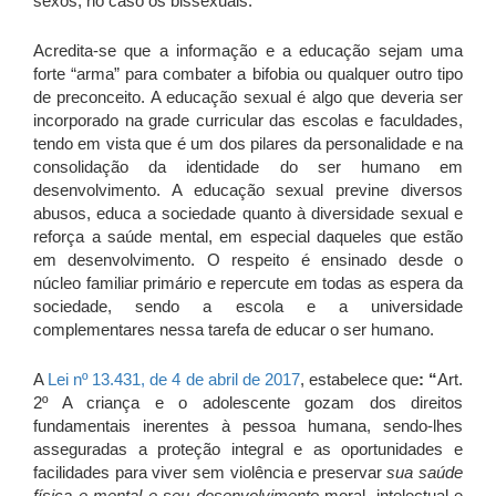
sexos, no caso os bissexuais.
Acredita-se que a informação e a educação sejam uma
forte “arma” para combater a bifobia ou qualquer outro tipo
de preconceito. A educação sexual é algo que deveria ser
incorporado na grade curricular das escolas e faculdades,
tendo em vista que é um dos pilares da personalidade e na
consolidação da identidade do ser humano em
desenvolvimento. A educação sexual previne diversos
abusos, educa a sociedade quanto à diversidade sexual e
reforça a saúde mental, em especial daqueles que estão
em desenvolvimento. O respeito é ensinado desde o
núcleo familiar primário e repercute em todas as espera da
sociedade, sendo a escola e a universidade
complementares nessa tarefa de educar o ser humano.
A
Lei nº 13.431, de 4 de abril de 2017
, estabelece que
: “
Art.
2º A criança e o adolescente gozam dos direitos
fundamentais inerentes à pessoa humana, sendo-lhes
asseguradas a proteção integral e as oportunidades e
facilidades para viver sem violência e preservar
sua saúde
física e mental e seu desenvolvimento
moral, intelectual e