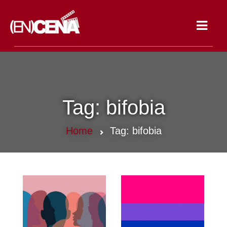
Toggle
navigat
Tag:
bifobia
Home
Tag:
bifobia