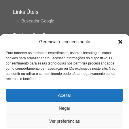
Links Úteis
Buscador Google
Publicações Recentes
Gerenciar o consentimento
A caminhada antimanicomial e os desafios da
saúde mental no Tocantins: (En)Cena entrevista
Ana Carolina Noleto
Para fornecer as melhores experiências, usamos tecnologias como
cookies para armazenar e/ou acessar informações do dispositivo. O
consentimento para essas tecnologias nos permitirá processar dados
como comportamento de navegação ou IDs exclusivos neste site. Não
A Psicologia como espaço de cuidado para
consentir ou retirar o consentimento pode afetar negativamente certos
mulheres: (En)Cena entrevista Rayla Soares
recursos e funções.
Entre autocontrole e aprendizagem: o
Aceitar
desenvolvimento comportamental em Kung Fu
Panda
Negar
Entre o prato saudável e o consumo
Ver preferências
compulsivo: a contradição alimentar do brasileiro
contemporâneo