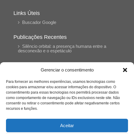
Links Úteis
Buscador Google
Publicações Recentes
Silêncio orbital: a presença humana entre a
desconexão e o espetáculo
A reinvenção do trabalho e o choque geracional:
Gerenciar o consentimento
uma análise crítica do mercado contemporâneo
em “Um Senhor Estagiário”
Para fornecer as melhores experiências, usamos tecnologias como
cookies para armazenar e/ou acessar informações do dispositivo. O
consentimento para essas tecnologias nos permitirá processar dados
O corpo como expressão do cuidado
como comportamento de navegação ou IDs exclusivos neste site. Não
psicológico: (En)Cena entrevista Eliz Dorneles
consentir ou retirar o consentimento pode afetar negativamente certos
recursos e funções.
Violência, saúde mental e a difícil construção do
acolhimento institucional: (En)cena entrevista
Aceitar
Izabella Ferreira dos Santos, Conselheira do
CRP-23