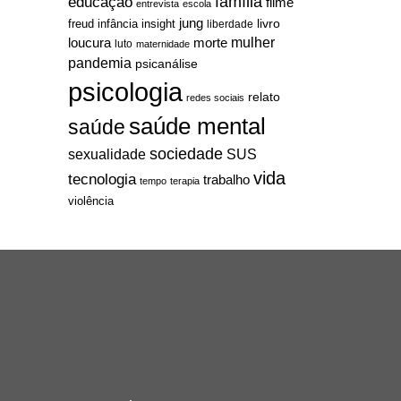
família
educação
filme
entrevista
escola
jung
livro
freud
infância
insight
liberdade
mulher
loucura
morte
luto
maternidade
pandemia
psicanálise
psicologia
relato
redes sociais
saúde mental
saúde
sociedade
sexualidade
SUS
vida
tecnologia
trabalho
tempo
terapia
violência