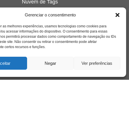
Nuvem de Tags
amor
caos
ansiedade
arte
CAPS
Gerenciar o consentimento
e o
cinema
covid-19
comportamento
corpo
er as melhores experiências, usamos tecnologias como cookies para
cultura
cuidado
crianca
depressao
/ou acessar informações do dispositivo. O consentimento para essas
família
educação
filme
entrevista
escola
o
 nos permitirá processar dados como comportamento de navegação ou IDs
se
jung
livro
freud
infância
insight
liberdade
este site. Não consentir ou retirar o consentimento pode afetar
mulher
loucura
morte
e certos recursos e funções.
luto
maternidade
hor
pandemia
psicanálise
psicologia
ceitar
Negar
Ver preferências
relato
redes sociais
o
saúde mental
saúde
a
sociedade
sexualidade
SUS
vida
tecnologia
trabalho
tempo
terapia
violência
nto
sta