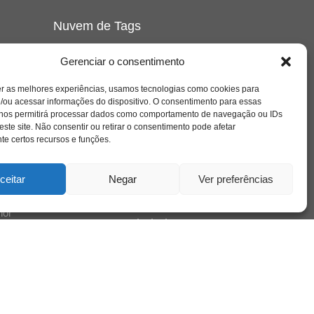
Nuvem de Tags
amor
caos
ansiedade
arte
CAPS
Gerenciar o consentimento
cinema
covid-19
comportamento
corpo
cultura
cuidado
er as melhores experiências, usamos tecnologias como cookies para
crianca
depressao
/ou acessar informações do dispositivo. O consentimento para essas
família
educação
filme
entrevista
escola
 nos permitirá processar dados como comportamento de navegação ou IDs
jung
livro
freud
infância
insight
liberdade
este site. Não consentir ou retirar o consentimento pode afetar
e o
mulher
loucura
morte
luto
maternidade
e certos recursos e funções.
pandemia
psicanálise
psicologia
ceitar
Negar
Ver preferências
relato
o
redes sociais
se
saúde mental
saúde
hor
sociedade
sexualidade
SUS
vida
tecnologia
trabalho
tempo
terapia
violência
o
a