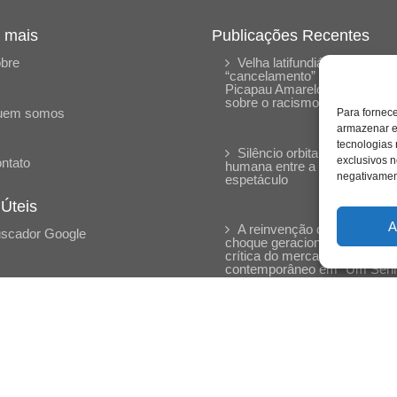
 mais
Publicações Recentes
bre
Velha latifundiária: o
“cancelamento” do Sítio do
Picapau Amarelo e reflexões
sobre o racismo estrutural
uem somos
Para fornec
armazenar e
tecnologias
Silêncio orbital: a presença
exclusivos n
ntato
humana entre a desconexão 
negativament
espetáculo
 Úteis
A
A reinvenção do trabalho e 
scador Google
choque geracional: uma análi
crítica do mercado
contemporâneo em “Um Sen
Estagiário”
O corpo como expressão d
cuidado psicológico: (En)Cen
entrevista Eliz Dorneles