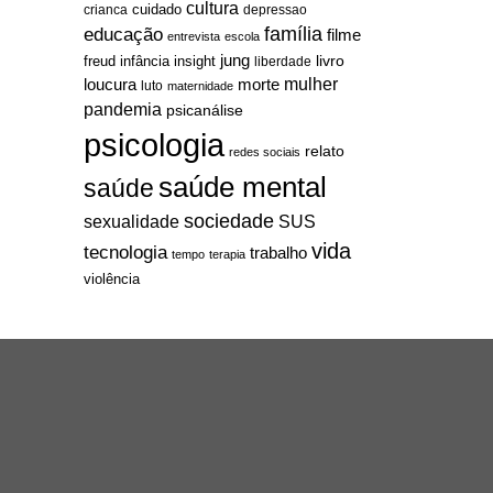
cultura
cuidado
crianca
depressao
família
educação
filme
entrevista
escola
jung
livro
freud
infância
insight
liberdade
mulher
loucura
morte
luto
maternidade
pandemia
psicanálise
psicologia
relato
redes sociais
saúde mental
saúde
sociedade
sexualidade
SUS
vida
tecnologia
trabalho
tempo
terapia
violência