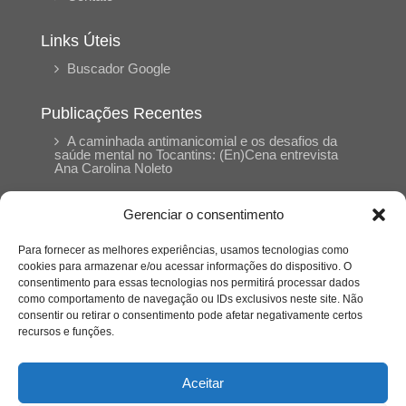
Links Úteis
Buscador Google
Publicações Recentes
A caminhada antimanicomial e os desafios da
saúde mental no Tocantins: (En)Cena entrevista
Ana Carolina Noleto
Gerenciar o consentimento
A Psicologia como espaço de cuidado para
mulheres: (En)Cena entrevista Rayla Soares
Para fornecer as melhores experiências, usamos tecnologias como
cookies para armazenar e/ou acessar informações do dispositivo. O
consentimento para essas tecnologias nos permitirá processar dados
Entre autocontrole e aprendizagem: o
como comportamento de navegação ou IDs exclusivos neste site. Não
desenvolvimento comportamental em Kung Fu
Panda
consentir ou retirar o consentimento pode afetar negativamente certos
recursos e funções.
Entre o prato saudável e o consumo
compulsivo: a contradição alimentar do brasileiro
Aceitar
contemporâneo