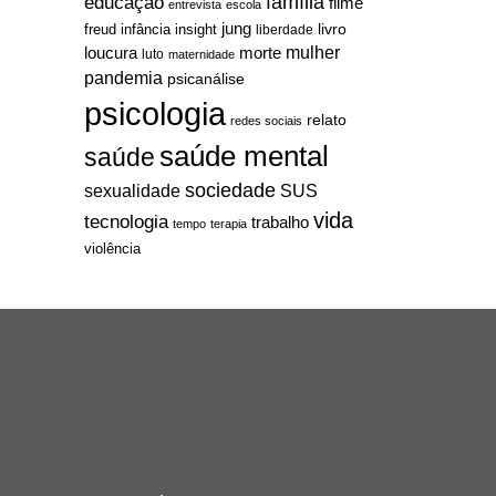
família
educação
filme
entrevista
escola
jung
livro
freud
infância
insight
liberdade
mulher
loucura
morte
luto
maternidade
pandemia
psicanálise
psicologia
relato
redes sociais
saúde mental
saúde
sociedade
sexualidade
SUS
vida
tecnologia
trabalho
tempo
terapia
violência