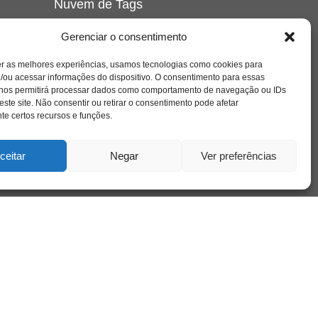
Nuvem de Tags
amor
caos
ansiedade
arte
CAPS
Gerenciar o consentimento
e o
cinema
covid-19
comportamento
corpo
er as melhores experiências, usamos tecnologias como cookies para
cultura
cuidado
crianca
depressao
/ou acessar informações do dispositivo. O consentimento para essas
família
educação
filme
entrevista
escola
o
 nos permitirá processar dados como comportamento de navegação ou IDs
se
jung
livro
freud
infância
insight
liberdade
este site. Não consentir ou retirar o consentimento pode afetar
mulher
loucura
morte
e certos recursos e funções.
luto
maternidade
hor
pandemia
psicanálise
psicologia
ceitar
Negar
Ver preferências
relato
redes sociais
o
saúde mental
saúde
a
sociedade
sexualidade
SUS
vida
tecnologia
trabalho
tempo
terapia
violência
nto
sta