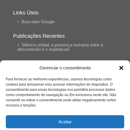
Links Úteis
Buscador Google
Publicações Recentes
Silêncio orbital: a presença humana entre a
desconexão e o espetáculo
A reinvenção do trabalho e o choque geracional:
Gerenciar o consentimento
uma análise crítica do mercado contemporâneo
em “Um Senhor Estagiário”
Para fornecer as melhores experiências, usamos tecnologias como
cookies para armazenar e/ou acessar informações do dispositivo. O
consentimento para essas tecnologias nos permitirá processar dados
O corpo como expressão do cuidado
como comportamento de navegação ou IDs exclusivos neste site. Não
psicológico: (En)Cena entrevista Eliz Dorneles
consentir ou retirar o consentimento pode afetar negativamente certos
recursos e funções.
Violência, saúde mental e a difícil construção do
acolhimento institucional: (En)cena entrevista
Aceitar
Izabella Ferreira dos Santos, Conselheira do
CRP-23