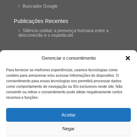
Buscador Google
Publicações Recentes
Silêncio orbital: a presença humana entre a
desconexão e o espetáculo
A reinvenção do trabalho e o choque geracional:
uma análise crítica do mercado contemporâneo
Gerenciar o consentimento
em “Um Senhor Estagiário”
Para fornecer as melhores experiências, usamos tecnologias como
cookies para armazenar e/ou acessar informações do dispositivo. O
O corpo como expressão do cuidado
consentimento para essas tecnologias nos permitirá processar dados
psicológico: (En)Cena entrevista Eliz Dorneles
como comportamento de navegação ou IDs exclusivos neste site. Não
consentir ou retirar o consentimento pode afetar negativamente certos
recursos e funções.
Violência, saúde mental e a difícil construção do
acolhimento institucional: (En)cena entrevista
Izabella Ferreira dos Santos, Conselheira do
Aceitar
CRP-23
Negar
Ser mulher, pensar gênero, enfrentar o mundo: