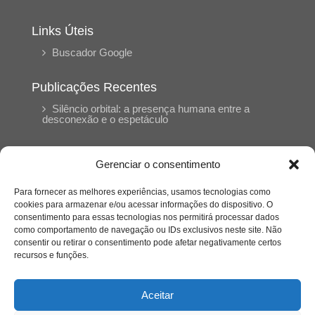
Links Úteis
Buscador Google
Publicações Recentes
Silêncio orbital: a presença humana entre a
desconexão e o espetáculo
A reinvenção do trabalho e o choque geracional:
Gerenciar o consentimento
uma análise crítica do mercado contemporâneo
em “Um Senhor Estagiário”
Para fornecer as melhores experiências, usamos tecnologias como
cookies para armazenar e/ou acessar informações do dispositivo. O
consentimento para essas tecnologias nos permitirá processar dados
O corpo como expressão do cuidado
como comportamento de navegação ou IDs exclusivos neste site. Não
psicológico: (En)Cena entrevista Eliz Dorneles
consentir ou retirar o consentimento pode afetar negativamente certos
recursos e funções.
Violência, saúde mental e a difícil construção do
acolhimento institucional: (En)cena entrevista
Aceitar
Izabella Ferreira dos Santos, Conselheira do
CRP-23