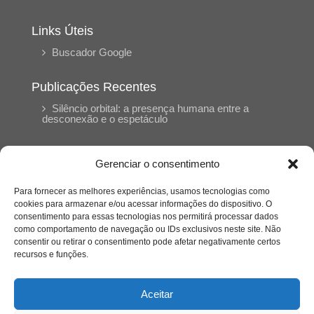
Links Úteis
Buscador Google
Publicações Recentes
Silêncio orbital: a presença humana entre a
desconexão e o espetáculo
A reinvenção do trabalho e o choque geracional:
Gerenciar o consentimento
uma análise crítica do mercado contemporâneo
em “Um Senhor Estagiário”
Para fornecer as melhores experiências, usamos tecnologias como
cookies para armazenar e/ou acessar informações do dispositivo. O
consentimento para essas tecnologias nos permitirá processar dados
O corpo como expressão do cuidado
como comportamento de navegação ou IDs exclusivos neste site. Não
psicológico: (En)Cena entrevista Eliz Dorneles
consentir ou retirar o consentimento pode afetar negativamente certos
recursos e funções.
Violência, saúde mental e a difícil construção do
acolhimento institucional: (En)cena entrevista
Aceitar
Izabella Ferreira dos Santos, Conselheira do
CRP-23