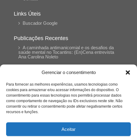
Links Úteis
Buscador Google
Publicações Recentes
A caminhada antimanicomial e os desafios da
saúde mental no Tocantins: (En)Cena entrevista
Ana Carolina Noleto
Gerenciar o consentimento
A Psicologia como espaço de cuidado para
mulheres: (En)Cena entrevista Rayla Soares
Para fornecer as melhores experiências, usamos tecnologias como
cookies para armazenar e/ou acessar informações do dispositivo. O
consentimento para essas tecnologias nos permitirá processar dados
Entre autocontrole e aprendizagem: o
como comportamento de navegação ou IDs exclusivos neste site. Não
desenvolvimento comportamental em Kung Fu
Panda
consentir ou retirar o consentimento pode afetar negativamente certos
recursos e funções.
Entre o prato saudável e o consumo
compulsivo: a contradição alimentar do brasileiro
Aceitar
contemporâneo