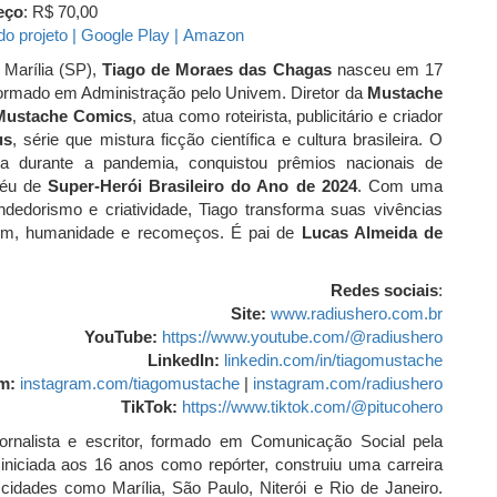
eço
: R$ 70,00
do projeto |
Google Play |
Amazon
 Marília (SP),
Tiago de Moraes das Chagas
nasceu em 17
ormado em Administração pelo Univem. Diretor da
Mustache
Mustache Comics
, atua como roteirista, publicitário e criador
us
, série que mistura ficção científica e cultura brasileira. O
ma durante a pandemia, conquistou prêmios nacionais de
féu de
Super-Herói Brasileiro do Ano de 2024
. Com uma
ndedorismo e criatividade, Tiago transforma suas vivências
em, humanidade e recomeços. É pai de
Lucas Almeida de
Redes sociais
:
Site:
www.radiushero.com.br
YouTube:
https://www.youtube.com/@
radiushero
LinkedIn:
linkedin.com/in/tiagomustache
m:
instagram.com/tiagomustache
|
instagram.com/radiushero
TikTok:
https://www.tiktok.com/@
pitucohero
jornalista e escritor, formado em Comunicação Social pela
 iniciada aos 16 anos como repórter, construiu uma carreira
cidades como Marília, São Paulo, Niterói e Rio de Janeiro.