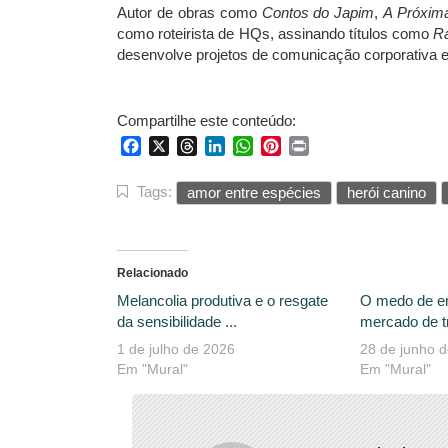
Autor de obras como
Contos do Japim
,
A Próxim
como roteirista de HQs, assinando títulos como
R
desenvolve projetos de comunicação corporativa e e
Compartilhe este conteúdo:
Facebook
X
Threads
LinkedIn
WhatsApp
Pinterest
Print
Tags:
amor entre espécies
herói canino
Relacionado
Melancolia produtiva e o resgate
O medo de e
da sensibilidade ...
mercado de tr
1 de julho de 2026
28 de junho 
Em "Mural"
Em "Mural"