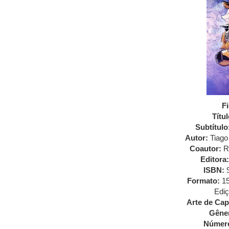
F
Títul
Subtítulo
Autor:
Tiago
Coautor:
R
Editora:
ISBN:
9
Formato:
15
Ediç
Arte de Cap
Gêne
Número