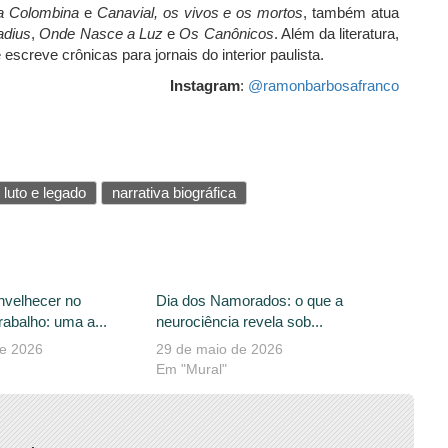
a Colombina
e
Canavial, os vivos e os mortos
, também atua
adius
,
Onde Nasce a Luz
e
Os Canônicos
. Além da literatura,
screve crônicas para jornais do interior paulista.
Instagram
:
@ramonbarbosafranco
luto e legado
narrativa biográfica
nvelhecer no
Dia dos Namorados: o que a
abalho: uma a...
neurociência revela sob...
de 2026
29 de maio de 2026
Em "Mural"