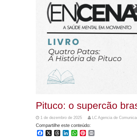
Pituco: o supercão bras
1 de dezembro de 2025
LC Agencia de Comunica
Compartilhe este conteúdo:
Facebook
X
Threads
LinkedIn
WhatsApp
Pinterest
Print