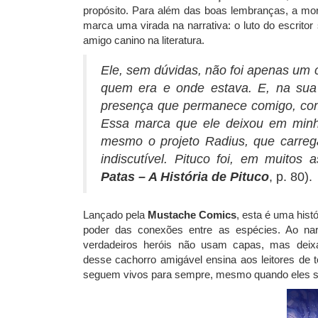
propósito. Para além das boas lembranças, a mor
marca uma virada na narrativa: o luto do escrito
amigo canino na literatura.
Ele, sem dúvidas, não foi apenas u
quem era e onde estava. E, na sua
presença que permanece
comigo, co
Essa marca que ele deixou em min
mesmo o projeto Radius, que
carre
indiscutível.
Pituco foi, em muitos 
Patas – A História de Pituco
, p. 80).
Lançado pela
Mustache Comics
, esta é uma his
poder das conexões entre as espécies. Ao nar
verdadeiros heróis não usam capas, mas dei
desse cachorro amigável ensina aos leitores de 
seguem vivos para sempre, mesmo quando eles s