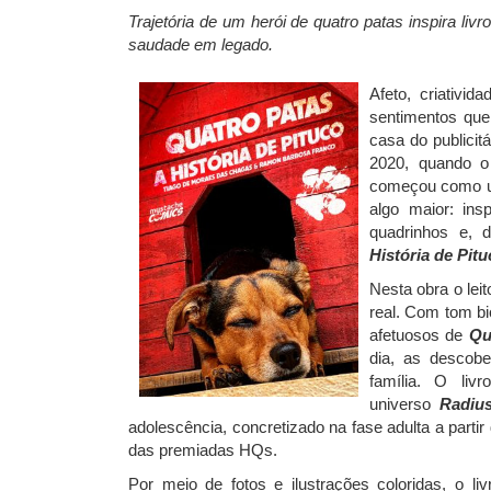
Trajetória de um herói de quatro patas inspira liv
saudade em legado.
Afeto, criativi
sentimentos que
casa do publicitár
2020, quando o
começou como um
algo maior: ins
quadrinhos e, de
História de Pit
Nesta obra o leit
real. Com tom bio
afetuosos de
Qu
dia, as descobe
família. O li
universo
Radiu
adolescência, concretizado na fase adulta a parti
das premiadas HQs.
Por meio de fotos e ilustrações coloridas, o li