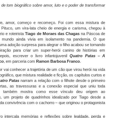
ro de tom biográfico sobre amor, luto e o poder de transformar
dade, amor, começo e recomeço. Foi com essa mistura de
 Pituco, um vira-lata cheio de energia e carisma, chegou à
io e roteirista
Tiago de Moraes das Chagas
na Páscoa de
 mundo ainda vivia em isolamento na pandemia. O que
a adoção surpresa para alegrar o filho acabou se tornando
piração para criar um super-herói canino de histórias em
pois, escrever o livro infantojuvenil
Quatro Patas – A
uco
, em parceria com
Ramon Barbosa Franco
.
or vai conhecer a trajetória de um cão que virou herói na vida
gráfico, que mistura realidade e ficção, os capítulos curtos e
atro Patas
narram a relação com o filhote desde o primeiro
rtas, as travessuras e a conexão especial que uniu toda
vro também mostra como esse vínculo deu origem ao
s
, um projeto de quadrinhos idealizado por Tiago desde a
r da convivência com o cachorro – que originou o protagonista
vro intercala memórias e reflexões sobre lealdade, perda e