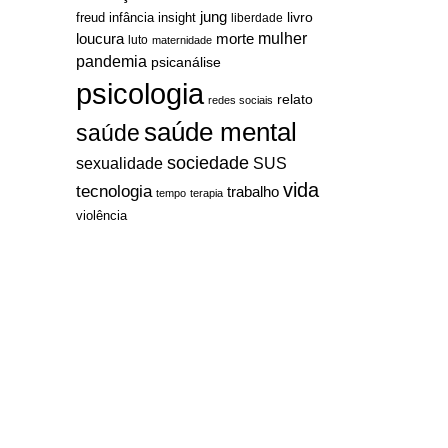
jung
livro
freud
infância
insight
liberdade
mulher
loucura
morte
luto
maternidade
pandemia
psicanálise
psicologia
relato
redes sociais
saúde mental
saúde
sociedade
sexualidade
SUS
vida
tecnologia
trabalho
tempo
terapia
violência