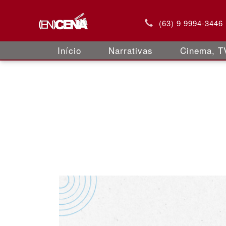
(63) 9 9994-3446
Início
Narrativas
Cinema, TV