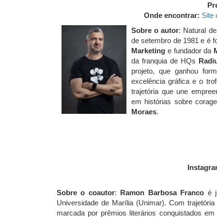
Pr
Onde encontrar:
Site 
Sobre o autor
: Natural de
de setembro de 1981 e é f
Marketing
e fundador da
da franquia de HQs
Radi
projeto, que ganhou for
excelência gráfica e o tro
trajetória que une empree
em histórias sobre corag
Moraes
.
Instagra
Sobre o coautor
:
Ramon Barbosa Franco
é 
Universidade de Marília (Unimar). Com trajetória
marcada por prêmios literários conquistados em 