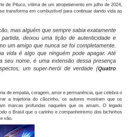
te de Pituco, vítima de um atropelamento em julho de 2024,
r se transforma em combustível para continuar dando vida ao
m cão, mas alguém que sempre
sabia exatamente
 partida,
deixou uma lição de autenticidade e
mo um amigo que nunca se foi completamente.
ha vida é algo que
ninguém pode apagar. Até
ga seu nome, é uma extensão dessa presença
aspectos, um super-herói de verdade
(
Quatro
tória de empatia, coragem, amor e permanência, que celebra o
rar a trajetória do cãozinho, os autores mostram que os
xam marcas profundas naqueles que os amam. O legado
todo o Brasil que o carinho e companheirismo dos bichinhos
e vão.