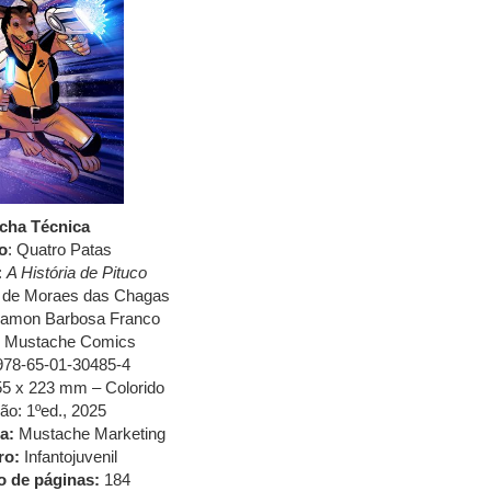
icha Técnica
o
: Quatro Patas
:
A História de Pituco
 de Moraes das Chagas
amon Barbosa Franco
Mustache Comics
78-65-01-30485-4
5 x 223 mm – Colorido
ão: 1ºed., 2025
a:
Mustache Marketing
ro:
Infantojuvenil
 de páginas:
184