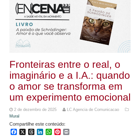
Fronteiras entre o real, o
imaginário e a I.A.: quando
o amor se transforma em
um experimento emocional
2 de dezembro de 2025
LC Agencia de Comunicacao
Mural
Compartilhe este conteúdo:
Facebook
X
Threads
LinkedIn
WhatsApp
Pinterest
Print