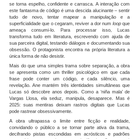
se torna espelho, confidente e carrasca. A interação com
este fantasma de código é uma descida alucinante – sentir
tudo de novo, tentar mapear a manipulação e a
superficialidade que o cegaram, reviver a dor num
loop
que
ameaça consumi-lo. Para processar isso, Lucas
transforma tudo em literatura, escrevendo com ajuda de
sua parceira digital, testando diálogos e documentando sua
obsessão. O protagonista encontra na própria literatura a
única forma de não desistir.
Mais do que uma simples trama sobre separação, a obra
se apresenta como um thriller psicológico em que cada
frase pode conter um código, e cada silêncio, uma
revelação. Ane mantém três identidades simultâneas que
Lucas só descobre anos depois. Como a ‘niña mala’ de
Vargas Llosa, ela seduz, manipula, desaparece. Mas é
2025: suas mentiras deixam rastros digitais que Lucas
pode rastrear obsessivamente.
A obra ultrapassa o limite entre ficção e realidade,
convidando o público a se tornar parte ativa da trama,
decifrando pistas escondidas em acrósticos e padrões