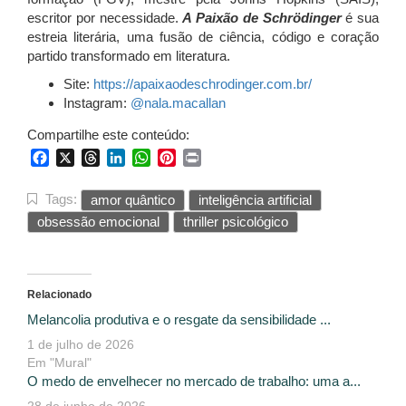
escritor por necessidade.
A Paixão de Schrödinger
é sua
estreia literária, uma fusão de ciência, código e coração
partido transformado em literatura.
Site:
https://apaixaodeschrodinger.
com.br/
Instagram:
@nala.macallan
Compartilhe este conteúdo:
Facebook
X
Threads
LinkedIn
WhatsApp
Pinterest
Print
Tags:
amor quântico
inteligência artificial
obsessão emocional
thriller psicológico
Relacionado
Melancolia produtiva e o resgate da sensibilidade ...
1 de julho de 2026
Em "Mural"
O medo de envelhecer no mercado de trabalho: uma a...
28 de junho de 2026