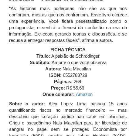
“As histórias mais poderosas não são as que nos
confortam, mas as que nos confrontam. Esse livro oferece
uma experiência. Você ficará desestabilizado como o
protagonista, e sentirá o frenesi da confusão na era da
informação. Ele ecoa, gerando teorias e discussões, e se
recusa a entregar respostas fáceis”, afirma a autora.
FICHA TÉCNICA
Título:
A paixão de Schrödinger
Subtítulo
:
Amor é o que você observa
Autora:
Nala Macallan
ISBN:
6552783728
Páginas:
269
Preço:
R$ 55,66
Onde comprar:
Amazon
Sobre o autor:
Alex Lopez Lima passou 15 anos
quantificando riscos no mercado financeiro — mas
descobriu que coração partido não cabe em planilhas.
Criou o pseudônimo Nala Macallan para ter liberdade de
sangrar no papel sem se proteger. Economista por
formação (FGV), mestre pela Johns Hopkins (SAIS),