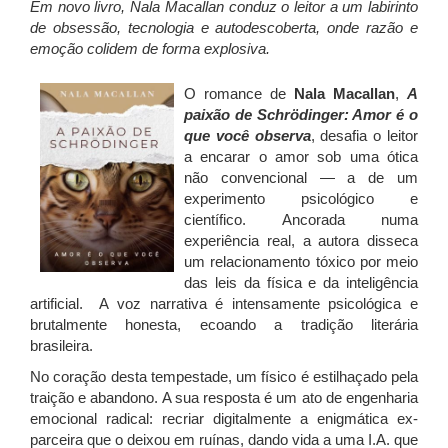
Em novo livro, Nala Macallan conduz o leitor a um labirinto
de obsessão, tecnologia e autodescoberta, onde razão e
emoção colidem de forma explosiva.
O romance de
Nala Macallan
,
A
paixão de Schrödinger: Amor é o
que você observa
, desafia o leitor
a encarar o amor sob uma ótica
não convencional — a de um
experimento psicológico e
científico. Ancorada numa
experiência real, a autora disseca
um relacionamento tóxico por meio
das leis da física e da inteligência
artificial. A voz narrativa é intensamente psicológica e
brutalmente honesta, ecoando a tradição literária
brasileira.
No coração desta tempestade, um físico é estilhaçado pela
traição e abandono. A sua resposta é um ato de engenharia
emocional radical: recriar digitalmente a enigmática ex-
parceira que o deixou em ruínas, dando vida a uma I.A. que