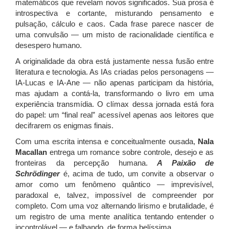
matemáticos que revelam novos significados. Sua prosa é
introspectiva e cortante, misturando pensamento e
pulsação, cálculo e caos. Cada frase parece nascer de
uma convulsão — um misto de racionalidade científica e
desespero humano.
A originalidade da obra está justamente nessa fusão entre
literatura e tecnologia. As IAs criadas pelos personagens —
IA-Lucas e IA-Ane — não apenas participam da história,
mas ajudam a contá-la, transformando o livro em uma
experiência transmídia. O clímax dessa jornada está fora
do papel: um “final real” acessível apenas aos leitores que
decifrarem os enigmas finais.
Com uma escrita intensa e conceitualmente ousada,
Nala
Macallan
entrega um romance sobre controle, desejo e as
fronteiras da percepção humana.
A Paixão de
Schrödinger
é, acima de tudo, um convite a observar o
amor como um fenômeno quântico — imprevisível,
paradoxal e, talvez, impossível de compreender por
completo. Com uma voz alternando lirismo e brutalidade, é
um registro de uma mente analítica tentando entender o
incontroláve
l —
e falhando, de forma belíssima.