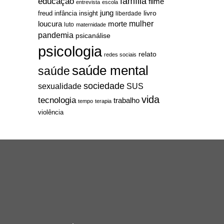
família
educação
filme
entrevista
escola
jung
livro
freud
infância
insight
liberdade
mulher
loucura
morte
luto
maternidade
pandemia
psicanálise
psicologia
relato
redes sociais
saúde mental
saúde
sociedade
sexualidade
SUS
vida
tecnologia
trabalho
tempo
terapia
violência