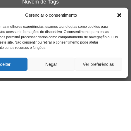
Nuvem de Tags
amor
caos
ansiedade
arte
CAPS
Gerenciar o consentimento
e o
cinema
covid-19
comportamento
corpo
er as melhores experiências, usamos tecnologias como cookies para
cultura
cuidado
crianca
depressao
/ou acessar informações do dispositivo. O consentimento para essas
família
educação
filme
entrevista
escola
o
 nos permitirá processar dados como comportamento de navegação ou IDs
se
jung
livro
freud
infância
insight
liberdade
este site. Não consentir ou retirar o consentimento pode afetar
mulher
loucura
morte
e certos recursos e funções.
luto
maternidade
hor
pandemia
psicanálise
psicologia
ceitar
Negar
Ver preferências
relato
redes sociais
o
saúde mental
saúde
a
sociedade
sexualidade
SUS
vida
tecnologia
trabalho
tempo
terapia
violência
nto
sta