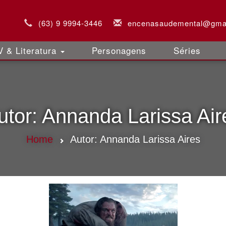
(63) 9 9994-3446
encenasaudemental@gma
 & Literatura
Personagens
Séries
utor:
Annanda Larissa Air
Home
Autor:
Annanda Larissa Aires