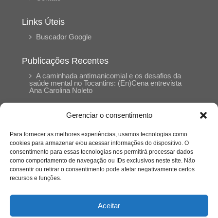
Links Úteis
Buscador Google
Publicações Recentes
A caminhada antimanicomial e os desafios da
saúde mental no Tocantins: (En)Cena entrevista
Ana Carolina Noleto
Gerenciar o consentimento
A Psicologia como espaço de cuidado para
mulheres: (En)Cena entrevista Rayla Soares
Para fornecer as melhores experiências, usamos tecnologias como
cookies para armazenar e/ou acessar informações do dispositivo. O
consentimento para essas tecnologias nos permitirá processar dados
Entre autocontrole e aprendizagem: o
como comportamento de navegação ou IDs exclusivos neste site. Não
desenvolvimento comportamental em Kung Fu
Panda
consentir ou retirar o consentimento pode afetar negativamente certos
recursos e funções.
Entre o prato saudável e o consumo
compulsivo: a contradição alimentar do brasileiro
Aceitar
contemporâneo