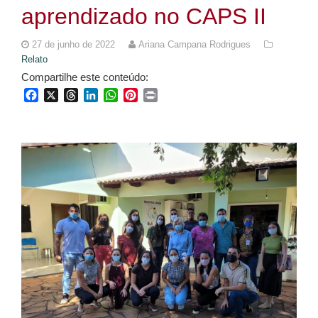
aprendizado no CAPS II
27 de junho de 2022
Ariana Campana Rodrigues
Relato
Compartilhe este conteúdo:
Facebook
X
Threads
LinkedIn
WhatsApp
Pinterest
Print