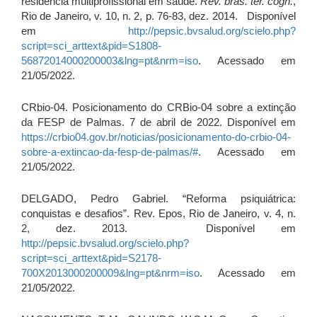
residência multiprofissional em saúde.
Rev. bras. ter. cogn.
,
Rio de Janeiro, v. 10, n. 2, p. 76-83, dez. 2014. Disponível
em
http://pepsic.bvsalud.org/scielo.php?
script=sci_arttext&pid=S1808-
56872014000200003&lng=pt&nrm=iso
. Acessado em
21/05/2022.
CRbio-04. Posicionamento do CRBio-04 sobre a extinção
da FESP de Palmas. 7 de abril de 2022. Disponível em
https://crbio04.gov.br/noticias/posicionamento-do-crbio-04-
sobre-a-extincao-da-fesp-de-palmas/#
. Acessado em
21/05/2022.
DELGADO, Pedro Gabriel. “Reforma psiquiátrica:
conquistas e desafios”. Rev. Epos, Rio de Janeiro, v. 4, n.
2, dez. 2013. Disponível em
http://pepsic.bvsalud.org/scielo.php?
script=sci_arttext&pid=S2178-
700X2013000200009&lng=pt&nrm=iso
. Acessado em
21/05/2022.