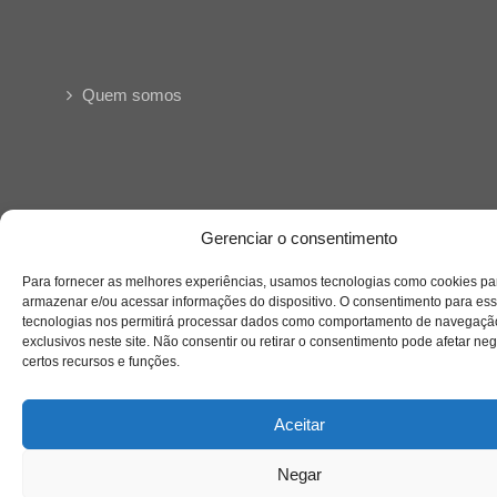
Quem somos
Contato
Gerenciar o consentimento
Para fornecer as melhores experiências, usamos tecnologias como cookies pa
Links Úteis
armazenar e/ou acessar informações do dispositivo. O consentimento para es
Buscador Google
tecnologias nos permitirá processar dados como comportamento de navegaçã
exclusivos neste site. Não consentir ou retirar o consentimento pode afetar ne
certos recursos e funções.
Publicações Recentes
Educação em vulnerabilidade: desafios
Aceitar
docentes em Além da Sala de Aula
Negar