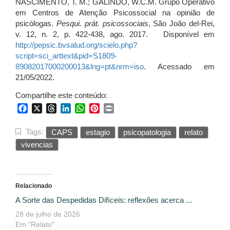
NASCIMENTO, T. M.; GALINDO, W.C.M. Grupo Operativo
em Centros de Atenção Psicossocial na opinião de
psicólogas.
Pesqui. prát. psicossociais
, São João del-Rei,
v. 12, n. 2, p. 422-438, ago. 2017. Disponível em
http://pepsic.bvsalud.org/scielo.php?
script=sci_arttext&pid=S1809-
89082017000200013&lng=pt&nrm=iso
. Acessado em
21/05/2022.
Compartilhe este conteúdo:
Facebook
X
Threads
LinkedIn
WhatsApp
Pinterest
Print
Tags:
CAPS
estagio
psicopatologia
relato
vivencias
Relacionado
A Sorte das Despedidas Difíceis: reflexões acerca ...
28 de julho de 2026
Em "Relato"