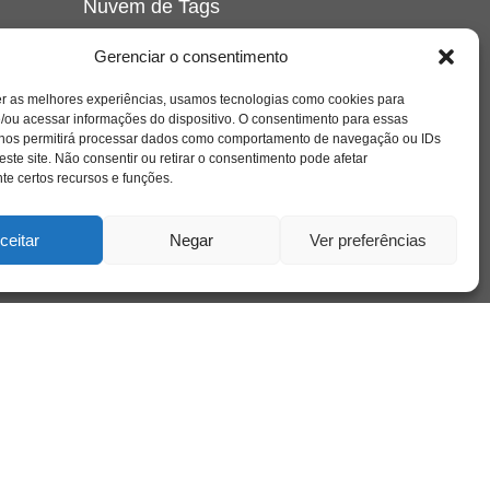
Nuvem de Tags
amor
caos
ansiedade
arte
CAPS
Gerenciar o consentimento
e o
cinema
covid-19
comportamento
corpo
er as melhores experiências, usamos tecnologias como cookies para
cultura
cuidado
crianca
depressao
/ou acessar informações do dispositivo. O consentimento para essas
família
educação
filme
entrevista
escola
o
 nos permitirá processar dados como comportamento de navegação ou IDs
se
jung
livro
freud
infância
insight
liberdade
este site. Não consentir ou retirar o consentimento pode afetar
mulher
loucura
morte
e certos recursos e funções.
luto
maternidade
hor
pandemia
psicanálise
psicologia
ceitar
Negar
Ver preferências
relato
redes sociais
o
saúde mental
saúde
a
sociedade
sexualidade
SUS
vida
tecnologia
trabalho
tempo
terapia
violência
nto
sta