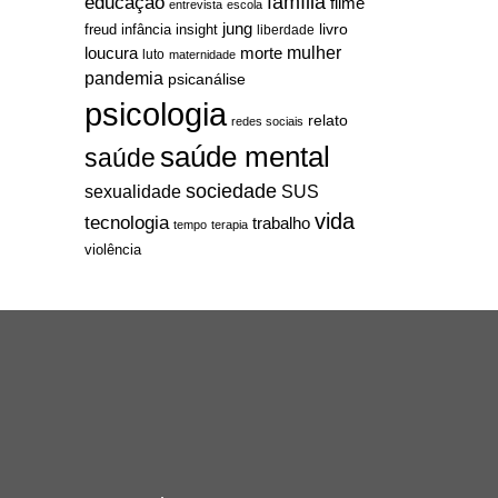
família
educação
filme
entrevista
escola
jung
livro
freud
infância
insight
liberdade
mulher
loucura
morte
luto
maternidade
pandemia
psicanálise
psicologia
relato
redes sociais
saúde mental
saúde
sociedade
sexualidade
SUS
vida
tecnologia
trabalho
tempo
terapia
violência