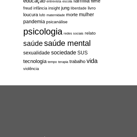
família
educação
filme
entrevista
escola
jung
livro
freud
infância
insight
liberdade
mulher
loucura
morte
luto
maternidade
pandemia
psicanálise
psicologia
relato
redes sociais
saúde mental
saúde
sociedade
sexualidade
SUS
vida
tecnologia
trabalho
tempo
terapia
violência