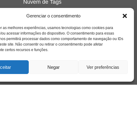
Nuvem de Tags
amor
caos
ansiedade
arte
CAPS
Gerenciar o consentimento
e o
cinema
covid-19
comportamento
corpo
er as melhores experiências, usamos tecnologias como cookies para
cultura
cuidado
crianca
depressao
/ou acessar informações do dispositivo. O consentimento para essas
família
educação
filme
entrevista
escola
o
 nos permitirá processar dados como comportamento de navegação ou IDs
se
jung
livro
freud
infância
insight
liberdade
este site. Não consentir ou retirar o consentimento pode afetar
mulher
loucura
morte
e certos recursos e funções.
luto
maternidade
hor
pandemia
psicanálise
psicologia
ceitar
Negar
Ver preferências
relato
redes sociais
o
saúde mental
saúde
a
sociedade
sexualidade
SUS
vida
tecnologia
trabalho
tempo
terapia
violência
nto
sta