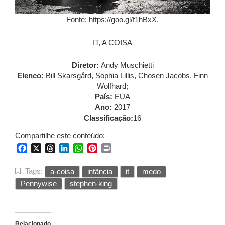
Fonte: https://goo.gl/f1hBxX.
IT, A COISA
Diretor:
Andy Muschietti
Elenco:
Bill Skarsgård,
Sophia Lillis, Chosen Jacobs,
Finn
Wolfhard;
País:
EUA
Ano:
2017
Classificação:
16
Compartilhe este conteúdo:
Facebook
X
Threads
LinkedIn
WhatsApp
Pinterest
Print
Tags:
a-coisa
infância
it
medo
Pennywise
stephen-king
Relacionado