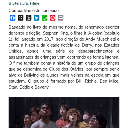
& Literatura,
Filme
Compartilhe este conteúdo:
Facebook
X
Threads
LinkedIn
WhatsApp
Pinterest
Print
Baseado no livro de mesmo nome, do renomado escritor
de terror e ficção, Stephen King, o filme It, A coisa (capítulo
1), foi lançado em 2017, sob direção de Andy Muschietti e
conta a história da cidade fictícia de Derry, nos Estados
Unidos, aonde uma série de desaparecimentos e
assassinatos de crianças vem ocorrendo de forma intensa.
O filme também conta a história de um grupo de crianças
que se denomina de Clube dos Otários, por sempre ser o
alvo de Bullying de alunos mais velhos na escola em que
estudam. O grupo é formado por Bill, Richie, Ben Mike,
Stan, Eddie e Beverly.