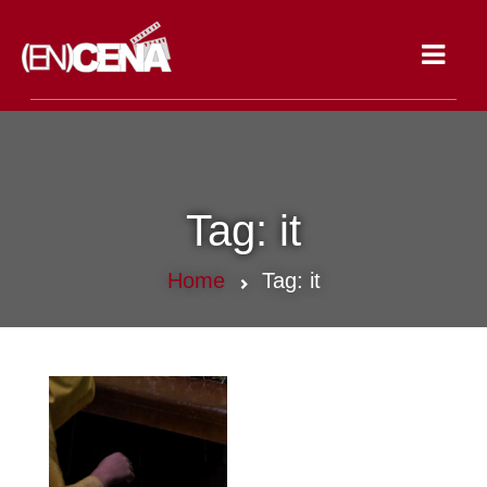
Toggle
navigat
Tag:
it
Home
Tag:
it