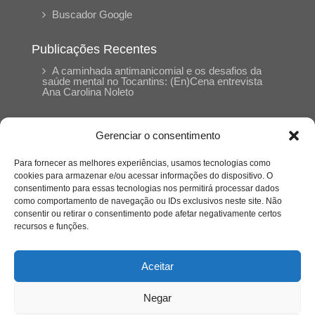
Buscador Google
Publicações Recentes
A caminhada antimanicomial e os desafios da
saúde mental no Tocantins: (En)Cena entrevista
Ana Carolina Noleto
A Psicologia como espaço de cuidado para
Gerenciar o consentimento
mulheres: (En)Cena entrevista Rayla Soares
Para fornecer as melhores experiências, usamos tecnologias como
cookies para armazenar e/ou acessar informações do dispositivo. O
Entre autocontrole e aprendizagem: o
consentimento para essas tecnologias nos permitirá processar dados
desenvolvimento comportamental em Kung Fu
como comportamento de navegação ou IDs exclusivos neste site. Não
Panda
consentir ou retirar o consentimento pode afetar negativamente certos
recursos e funções.
Entre o prato saudável e o consumo
compulsivo: a contradição alimentar do brasileiro
Aceitar
contemporâneo
Negar
O invisível que adoece: memória, trauma e o